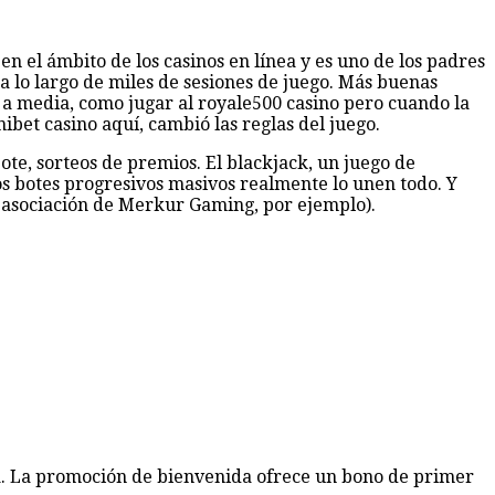
n el ámbito de los casinos en línea y es uno de los padres
a lo largo de miles de sesiones de juego. Más buenas
a a media, como jugar al royale500 casino pero cuando la
ibet casino aquí, cambió las reglas del juego.
te, sorteos de premios. El blackjack, un juego de
los botes progresivos masivos realmente lo unen todo. Y
e asociación de Merkur Gaming, por ejemplo).
va. La promoción de bienvenida ofrece un bono de primer