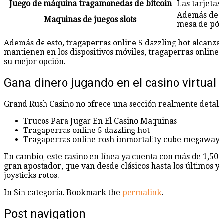
Juego de máquina tragamonedas de bitcoin
Las tarjeta
Además de 
Maquinas de juegos slots
mesa de pó
Además de esto, tragaperras online 5 dazzling hot alcanzan
mantienen en los dispositivos móviles, tragaperras online
su mejor opción.
Gana dinero jugando en el casino virtual
Grand Rush Casino no ofrece una sección realmente detall
Trucos Para Jugar En El Casino Maquinas
Tragaperras online 5 dazzling hot
Tragaperras online rosh immortality cube megaway
En cambio, este casino en línea ya cuenta con más de 1,500
gran apostador, que van desde clásicos hasta los últimos 
joysticks rotos.
In Sin categoría. Bookmark the
permalink
.
Post navigation