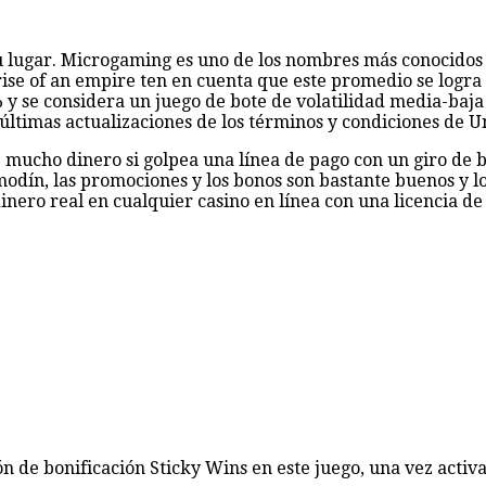
su lugar. Microgaming es uno de los nombres más conocidos e
ise of an empire ten en cuenta que este promedio se logra 
% y se considera un juego de bote de volatilidad media-baj
últimas actualizaciones de los términos y condiciones de Un
ucho dinero si golpea una línea de pago con un giro de bo
comodín, las promociones y los bonos son bastante buenos y 
nero real en cualquier casino en línea con una licencia d
n de bonificación Sticky Wins en este juego, una vez acti