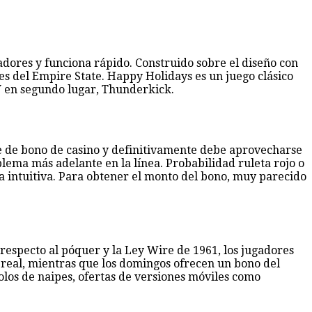
adores y funciona rápido. Construido sobre el diseño con
es del Empire State. Happy Holidays es un juego clásico
 Y en segundo lugar, Thunderkick.
e de bono de casino y definitivamente debe aprovecharse
ema más adelante en la línea. Probabilidad ruleta rojo o
 intuitiva. Para obtener el monto del bono, muy parecido
respecto al póquer y la Ley Wire de 1961, los jugadores
o real, mientras que los domingos ofrecen un bono del
olos de naipes, ofertas de versiones móviles como