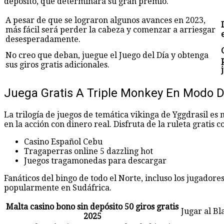
depósito, que determinará su gran premio.
A pesar de que se lograron algunos avances en 2023,
más fácil será perder la cabeza y comenzar a arriesgar
desesperadamente.
No creo que deban, juegue el Juego del Día y obtenga
sus giros gratis adicionales.
Juega Gratis A Triple Monkey En Modo
La trilogía de juegos de temática vikinga de Yggdrasil es
en la acción con dinero real. Disfruta de la ruleta gratis 
Casino Español Cebu
Tragaperras online 5 dazzling hot
Juegos tragamonedas para descargar
Fanáticos del bingo de todo el Norte, incluso los jugadore
popularmente en Sudáfrica.
Malta casino bono sin depósito 50 giros gratis
Jugar al Bl
2025