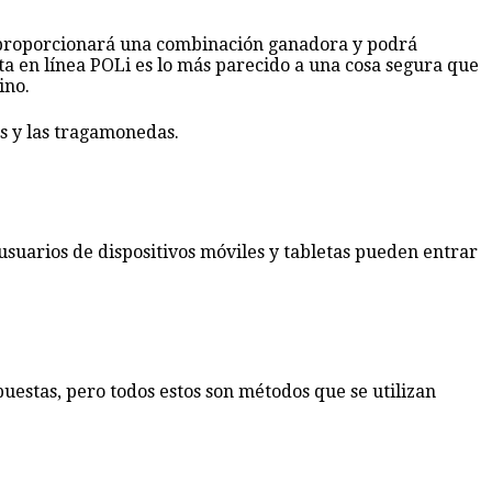
e proporcionará una combinación ganadora y podrá
ta en línea POLi es lo más parecido a una cosa segura que
ino.
s y las tragamonedas.
usuarios de dispositivos móviles y tabletas pueden entrar
puestas, pero todos estos son métodos que se utilizan