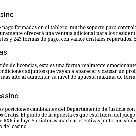
asino
de pago formadas en el tablero, mucho soporte para control
uramente ofrecerá una ventaja adicional para los resident
tes y 243 formas de pago, con varios cristales repartidos.
as
sión de licencias, esta es una forma realmente emocionant
diciones adjuntos que vayan a aparecer y causar un probl
r más alto al aumentar su nivel de apuesta máxima de forma
casino
as posiciones cambiantes del Departamento de Justicia con 
 Gratis. El punto de la apuesta es que está fuera del jueg
 6X6 incluye 5 criaturas marinas creativas junto con símb
 del casino.