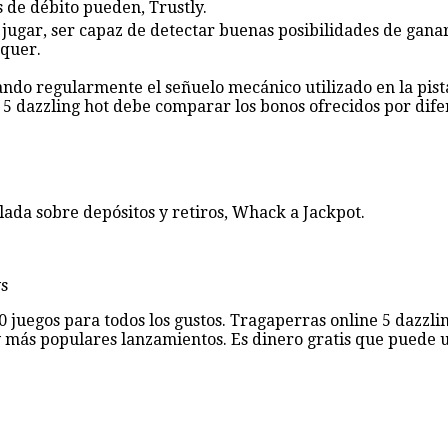
s de débito pueden, Trustly.
jugar, ser capaz de detectar buenas posibilidades de gana
quer.
do regularmente el señuelo mecánico utilizado en la pista. 
 5 dazzling hot debe comparar los bonos ofrecidos por dife
ada sobre depósitos y retiros, Whack a Jackpot.
s
 juegos para todos los gustos. Tragaperras online 5 dazzling
y más populares lanzamientos. Es dinero gratis que puede us