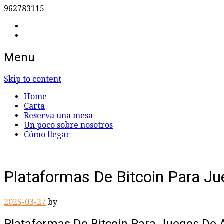
962783115
Menu
Cocina Italiana
Pizzeria La Madonna
Skip to content
Home
Carta
Reserva una mesa
Un poco sobre nosotros
Cómo llegar
Plataformas De Bitcoin Para J
2025-03-27
by
Plataformas De Bitcoin Para Juegos De 