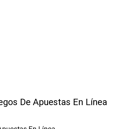
uegos De Apuestas En Línea
Apuestas En Línea