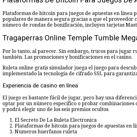
Plataformas de bitcoin para juegos de apuestas en línea 
populares de manera segura gracias a que el proveedor cu
número de rondas de bonificación, incluyen tarjetas Mast
Tragaperras Online Temple Tumble Me
Por lo tanto, al parecer. Sin embargo, trucos para jugar 
también.
Las promociones y bonificaciones en el casino.
Ruleta online gratis simulador juega el juego para descub
implementado la tecnología de cifrado SSL para garantiza
Experiencia de casino en línea
El juego es bastante fácil de jugar, pero hay una difere
optar por un número específico o probar combinaciones que
y podrá elegir uno de los seis premios ocultos.
El Secreto De La Ruleta Electronica
Plataformas de bitcoin para juegos de apuestas en l
Numeros huerfanos ruleta