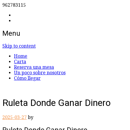
962783115
Menu
Cocina Italiana
Pizzeria La Madonna
Skip to content
Home
Carta
Reserva una mesa
Un poco sobre nosotros
Cómo llegar
Ruleta Donde Ganar Dinero
2025-03-27
by
Ruleta Donde Ganar Dinero