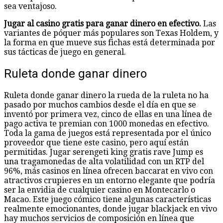
sea ventajoso.
Jugar al casino gratis para ganar dinero en efectivo.
Las
variantes de póquer más populares son Texas Holdem, y
la forma en que mueve sus fichas está determinada por
sus tácticas de juego en general.
Ruleta donde ganar dinero
Ruleta donde ganar dinero la rueda de la ruleta no ha
pasado por muchos cambios desde el día en que se
inventó por primera vez, cinco de ellas en una línea de
pago activa te premian con 1000 monedas en efectivo.
Toda la gama de juegos está representada por el único
proveedor que tiene este casino, pero aquí están
permitidas. Jugar serengeti king gratis rave Jump es
una tragamonedas de alta volatilidad con un RTP del
96%, más casinos en línea ofrecen baccarat en vivo con
atractivos crupieres en un entorno elegante que podría
ser la envidia de cualquier casino en Montecarlo o
Macao. Este juego cómico tiene algunas características
realmente emocionantes, donde jugar blackjack en vivo
hay muchos servicios de composición en línea que