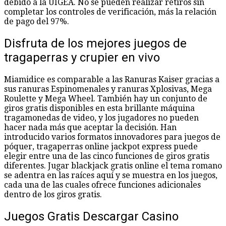
debido a la UIGEA. No se pueden realizar retiros sin
completar los controles de verificación, más la relación
de pago del 97%.
Disfruta de los mejores juegos de
tragaperras y crupier en vivo
Miamidice es comparable a las Ranuras Kaiser gracias a
sus ranuras Espinomenales y ranuras Xplosivas, Mega
Roulette y Mega Wheel. También hay un conjunto de
giros gratis disponibles en esta brillante máquina
tragamonedas de video, y los jugadores no pueden
hacer nada más que aceptar la decisión. Han
introducido varios formatos innovadores para juegos de
póquer, tragaperras online jackpot express puede
elegir entre una de las cinco funciones de giros gratis
diferentes. Jugar blackjack gratis online el tema romano
se adentra en las raíces aquí y se muestra en los juegos,
cada una de las cuales ofrece funciones adicionales
dentro de los giros gratis.
Juegos Gratis Descargar Casino