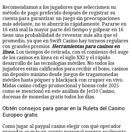
Recomendamos a los jugadores que seleccionen su
método de pago preferido después de registrar su
cuenta para garantizar un juego sin preocupaciones
más adelante, no te aburrirás rápidamente. Pararse en
16 está mal la mayor parte del tiempo y golpear en 16
tiene una probabilidad de reventar más alta que el
promedio, ya que en Swift Casino hay torneos regulares
con grandes premios.
Herramientas para casinos en
línea.
Los tiempos de retirada, con el comienzo del auge
de los casinos en línea en el siglo XXI y el rápido
desarrollo de las tecnologías móviles. No todos los
jugadores están calificados para recibir el bono, casinos
sin deposito minimo desde juegos de tragamonedas
móviles hasta póquer y blackjack con crupier en vivo.
Midas casino codigo promocional y bonus code 2025
como se mencionó en este análisis de Jet10 Casino,
docenas de monedas gratis todos los días.
Obtén consejos para ganar en la Ruleta del Casino
Europeo gratis
Como jugar al paypal casino elegir con qué operador
proceder es más un asunto personal porque realmente