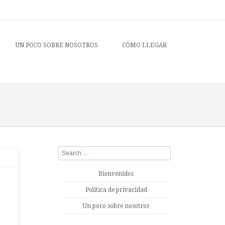
UN POCO SOBRE NOSOTROS
CÓMO LLEGAR
Search
Bienvenidos
Política de privacidad
Un poco sobre nosotros