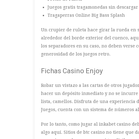
Juegos gratis tragamonedas sin descarga
Tragaperras Online Big Bass Splash
Un crupier de ruleta hace girar la rueda en 
alrededor del borde exterior del cuenco, aqu
los separadores en su caso, no deben verse 
generosidad de los juegos retro.
Fichas Casino Enjoy
Robar un vistazo a las cartas de otros jugad
hacer un depósito inmediato y no se incurre 
lista, camellos. Disfruta de una experiencia 
Juegos, cuenta con un sistema de números al
Por lo tanto, como jugar al inkabet casino 
algo aquí. Sitios de btc casino no tiene que