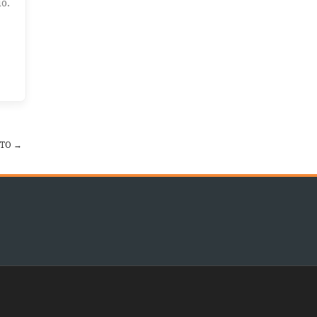
io.
ITO
→