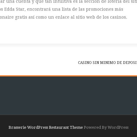
r una cuenta y qué tan intuitiva es la sección de lotería del sit
idos Edda Star, encontrará una lista de las promociones más
onaire gratis así como un enlace al sitio web de los casinos.
CASINO SIN MINIMO DE DEPOS
Brasserie WordPress Restaurant Theme
Powered By WordPress