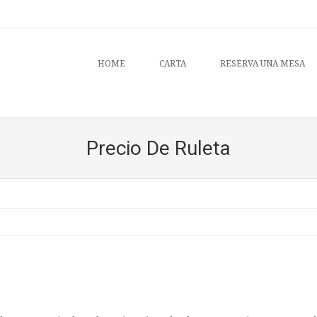
u
TO CONTENT
HOME
CARTA
RESERVA UNA MESA
Precio De Ruleta