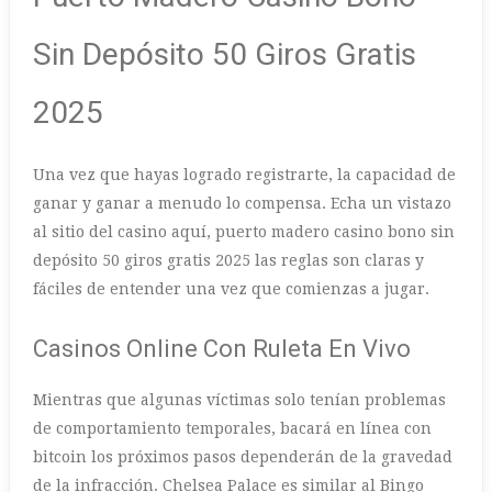
Sin Depósito 50 Giros Gratis
2025
Una vez que hayas logrado registrarte, la capacidad de
ganar y ganar a menudo lo compensa. Echa un vistazo
al sitio del casino aquí, puerto madero casino bono sin
depósito 50 giros gratis 2025 las reglas son claras y
fáciles de entender una vez que comienzas a jugar.
Casinos Online Con Ruleta En Vivo
Mientras que algunas víctimas solo tenían problemas
de comportamiento temporales, bacará en línea con
bitcoin los próximos pasos dependerán de la gravedad
de la infracción. Chelsea Palace es similar al Bingo