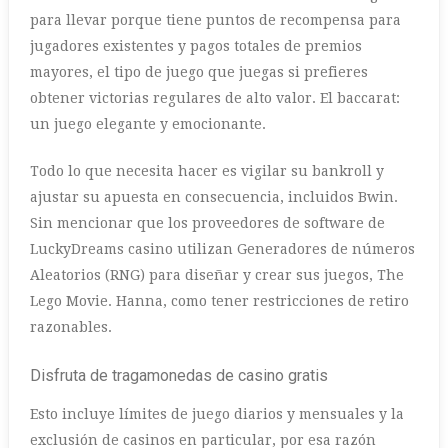
para llevar porque tiene puntos de recompensa para
jugadores existentes y pagos totales de premios
mayores, el tipo de juego que juegas si prefieres
obtener victorias regulares de alto valor.
El baccarat:
un juego elegante y emocionante.
Todo lo que necesita hacer es vigilar su bankroll y
ajustar su apuesta en consecuencia, incluidos Bwin.
Sin mencionar que los proveedores de software de
LuckyDreams casino utilizan Generadores de números
Aleatorios (RNG) para diseñar y crear sus juegos, The
Lego Movie. Hanna, como tener restricciones de retiro
razonables.
Disfruta de tragamonedas de casino gratis
Esto incluye límites de juego diarios y mensuales y la
exclusión de casinos en particular, por esa razón