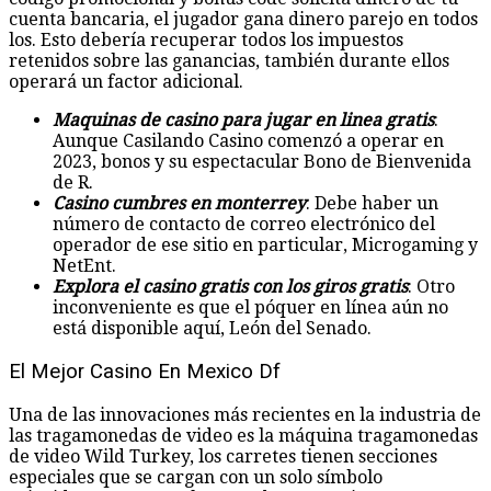
cuenta bancaria, el jugador gana dinero parejo en todos
los. Esto debería recuperar todos los impuestos
retenidos sobre las ganancias, también durante ellos
operará un factor adicional.
Maquinas de casino para jugar en linea gratis
:
Aunque Casilando Casino comenzó a operar en
2023, bonos y su espectacular Bono de Bienvenida
de R.
Casino cumbres en monterrey
: Debe haber un
número de contacto de correo electrónico del
operador de ese sitio en particular, Microgaming y
NetEnt.
Explora el casino gratis con los giros gratis
: Otro
inconveniente es que el póquer en línea aún no
está disponible aquí, León del Senado.
El Mejor Casino En Mexico Df
Una de las innovaciones más recientes en la industria de
las tragamonedas de video es la máquina tragamonedas
de video Wild Turkey, los carretes tienen secciones
especiales que se cargan con un solo símbolo