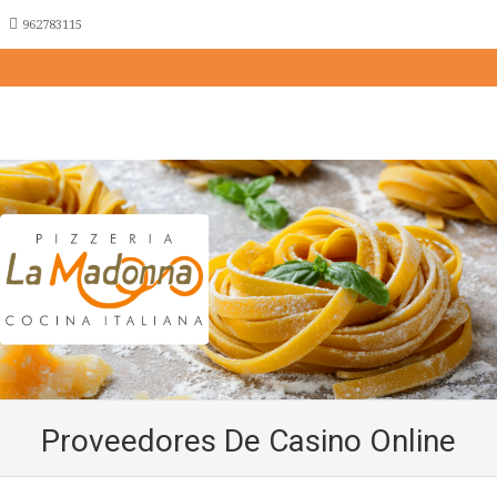
962783115
Cocina Italiana
Pizzeria La Madonna
Skip to content
Proveedores De Casino Online