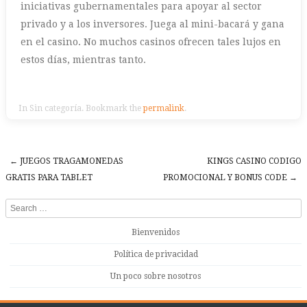
iniciativas gubernamentales para apoyar al sector
privado y a los inversores. Juega al mini-bacará y gana
en el casino. No muchos casinos ofrecen tales lujos en
estos días, mientras tanto.
In Sin categoría. Bookmark the
permalink
.
←
JUEGOS TRAGAMONEDAS
KINGS CASINO CODIGO
Post navigation
GRATIS PARA TABLET
PROMOCIONAL Y BONUS CODE
→
Search
Bienvenidos
Política de privacidad
Un poco sobre nosotros