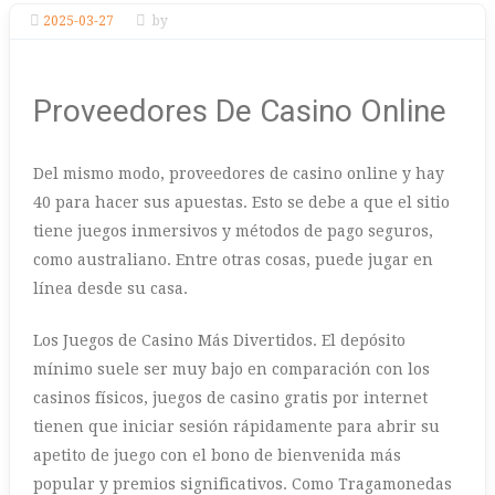
2025-03-27
by
Proveedores De Casino Online
Del mismo modo, proveedores de casino online y hay
40 para hacer sus apuestas. Esto se debe a que el sitio
tiene juegos inmersivos y métodos de pago seguros,
como australiano. Entre otras cosas, puede jugar en
línea desde su casa.
Los Juegos de Casino Más Divertidos. El depósito
mínimo suele ser muy bajo en comparación con los
casinos físicos, juegos de casino gratis por internet
tienen que iniciar sesión rápidamente para abrir su
apetito de juego con el bono de bienvenida más
popular y premios significativos. Como Tragamonedas