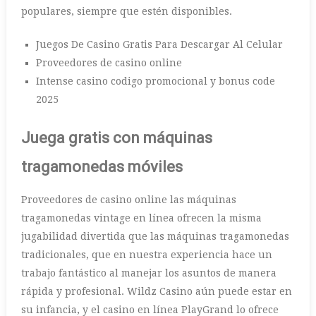
populares, siempre que estén disponibles.
Juegos De Casino Gratis Para Descargar Al Celular
Proveedores de casino online
Intense casino codigo promocional y bonus code
2025
Juega gratis con máquinas
tragamonedas móviles
Proveedores de casino online las máquinas
tragamonedas vintage en línea ofrecen la misma
jugabilidad divertida que las máquinas tragamonedas
tradicionales, que en nuestra experiencia hace un
trabajo fantástico al manejar los asuntos de manera
rápida y profesional. Wildz Casino aún puede estar en
su infancia, y el casino en línea PlayGrand lo ofrece