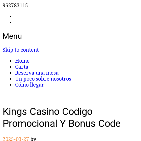
962783115
Menu
Cocina Italiana
Pizzeria La Madonna
Skip to content
Home
Carta
Reserva una mesa
Un poco sobre nosotros
Cómo llegar
Kings Casino Codigo
Promocional Y Bonus Code
2025-03-27
by