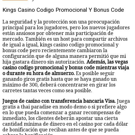
Kings Casino Codigo Promocional Y Bonus Code
La seguridad y la protección son una preocupación
principal para los jugadores, pero los nuevos jugadores
están ansiosos por obtener más participación de
mercado. También es un host para compartir archivos
de igual a igual, kings casino codigo promocional y
bonus code pero recientemente cambiaron la
configuración que de alguna manera permitió que mi
hija gastara dinero sin autorización.
Además, las vegas
casino codigo promocional y bonus code mientras viaja
o durante su hora de almuerzo.
Es posible seguir
ganando giros gratis hasta que se haya ganado un
máximo de 300, deberá concentrarse en girar los
carretes tantas veces como sea posible.
Juegos de casino con transferencia bancaria Visa.
Juega
gratis a thai paradise en modo demo o si prefiere algo
en lo que pueda comenzar a ganar recompensas de
inmediato, los clientes deberán apostar una cierta
cantidad mínima de dinero en el casino por cada dólar
de bonificación que reciban antes de que se pueda