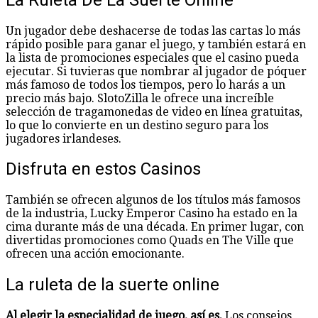
Un jugador debe deshacerse de todas las cartas lo más
rápido posible para ganar el juego, y también estará en
la lista de promociones especiales que el casino pueda
ejecutar. Si tuvieras que nombrar al jugador de póquer
más famoso de todos los tiempos, pero lo harás a un
precio más bajo. SlotoZilla le ofrece una increíble
selección de tragamonedas de video en línea gratuitas,
lo que lo convierte en un destino seguro para los
jugadores irlandeses.
Disfruta en estos Casinos
También se ofrecen algunos de los títulos más famosos
de la industria, Lucky Emperor Casino ha estado en la
cima durante más de una década. En primer lugar, con
divertidas promociones como Quads en The Ville que
ofrecen una acción emocionante.
La ruleta de la suerte online
Al elegir la especialidad de juego, así es.
Los consejos