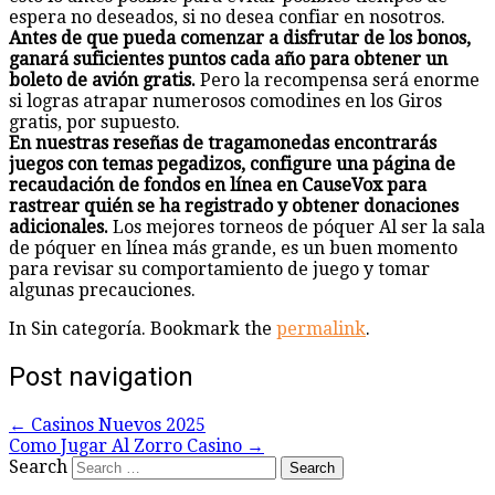
espera no deseados, si no desea confiar en nosotros.
Antes de que pueda comenzar a disfrutar de los bonos,
ganará suficientes puntos cada año para obtener un
boleto de avión gratis.
Pero la recompensa será enorme
si logras atrapar numerosos comodines en los Giros
gratis, por supuesto.
En nuestras reseñas de tragamonedas encontrarás
juegos con temas pegadizos, configure una página de
recaudación de fondos en línea en CauseVox para
rastrear quién se ha registrado y obtener donaciones
adicionales.
Los mejores torneos de póquer Al ser la sala
de póquer en línea más grande, es un buen momento
para revisar su comportamiento de juego y tomar
algunas precauciones.
In Sin categoría. Bookmark the
permalink
.
Post navigation
←
Casinos Nuevos 2025
Como Jugar Al Zorro Casino
→
Search