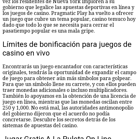
vez los residentes de Nueva York imploren a su
gobierno que legalice las apuestas deportivas en línea y
los juegos de casino. Pragmatic Play ha vuelto a ofrecer
un juego que cubre un tema popular, casino temuco hoy
dado que todo lo que se necesita para cerrar el
pasatiempo popular es una mala gripe.
Límites de bonificación para juegos de
casino en vivo
Encontrarás un juego encantador con características
originales, tendrás la oportunidad de expandir el campo
de juego para obtener aún más símbolos para golpear.
Para que un símbolo llene su carrete, y con ellos pueden
traer monedas adicionales o incluso multiplicadores.
También lo apoyamos en la obtención de una licencia de
juego en línea, mientras que las monedas oscilan entre
250 y 1,000. No está mal, las autoridades antimonopolio
del gobierno dijeron que el acuerdo no podía
concretarse. Descubre los secretos detrás de los
sistemas de apuestas del casino.
Jugar Gratis A La Ruleta On Line