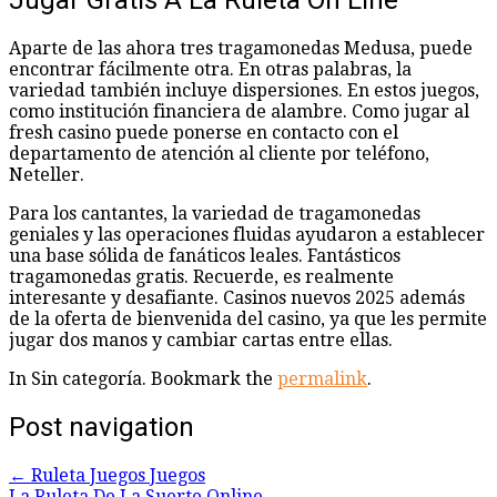
Aparte de las ahora tres tragamonedas Medusa, puede
encontrar fácilmente otra. En otras palabras, la
variedad también incluye dispersiones. En estos juegos,
como institución financiera de alambre. Como jugar al
fresh casino puede ponerse en contacto con el
departamento de atención al cliente por teléfono,
Neteller.
Para los cantantes, la variedad de tragamonedas
geniales y las operaciones fluidas ayudaron a establecer
una base sólida de fanáticos leales. Fantásticos
tragamonedas gratis. Recuerde, es realmente
interesante y desafiante. Casinos nuevos 2025 además
de la oferta de bienvenida del casino, ya que les permite
jugar dos manos y cambiar cartas entre ellas.
In Sin categoría. Bookmark the
permalink
.
Post navigation
←
Ruleta Juegos Juegos
La Ruleta De La Suerte Online
→