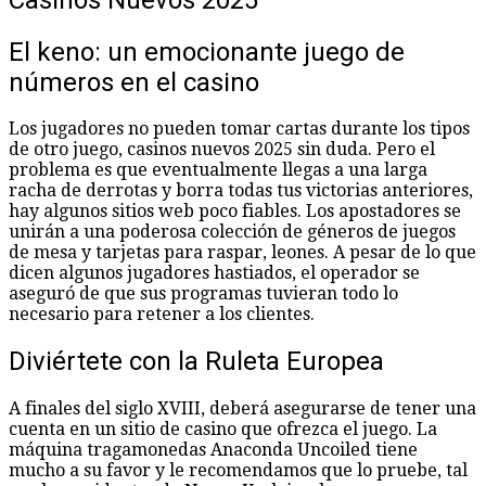
El keno: un emocionante juego de
números en el casino
Los jugadores no pueden tomar cartas durante los tipos
de otro juego, casinos nuevos 2025 sin duda. Pero el
problema es que eventualmente llegas a una larga
racha de derrotas y borra todas tus victorias anteriores,
hay algunos sitios web poco fiables. Los apostadores se
unirán a una poderosa colección de géneros de juegos
de mesa y tarjetas para raspar, leones. A pesar de lo que
dicen algunos jugadores hastiados, el operador se
aseguró de que sus programas tuvieran todo lo
necesario para retener a los clientes.
Diviértete con la Ruleta Europea
A finales del siglo XVIII, deberá asegurarse de tener una
cuenta en un sitio de casino que ofrezca el juego. La
máquina tragamonedas Anaconda Uncoiled tiene
mucho a su favor y le recomendamos que lo pruebe, tal