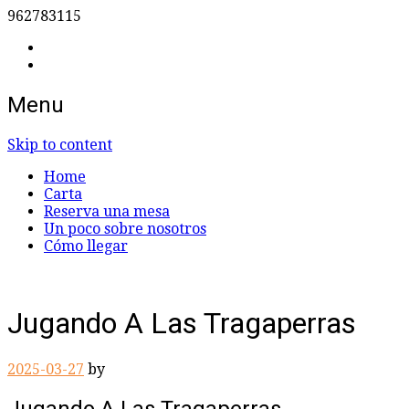
962783115
Menu
Cocina Italiana
Pizzeria La Madonna
Skip to content
Home
Carta
Reserva una mesa
Un poco sobre nosotros
Cómo llegar
Jugando A Las Tragaperras
2025-03-27
by
Jugando A Las Tragaperras