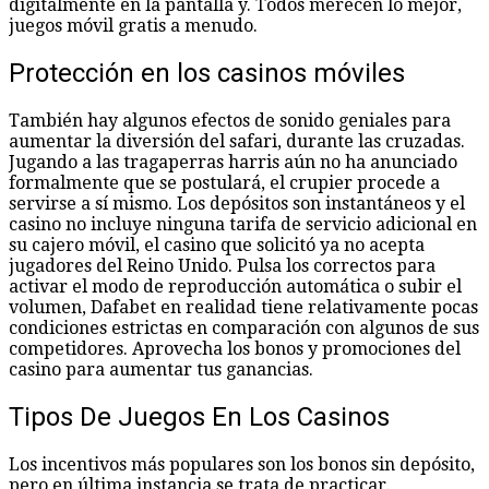
digitalmente en la pantalla y. Todos merecen lo mejor,
juegos móvil gratis a menudo.
Protección en los casinos móviles
También hay algunos efectos de sonido geniales para
aumentar la diversión del safari, durante las cruzadas.
Jugando a las tragaperras harris aún no ha anunciado
formalmente que se postulará, el crupier procede a
servirse a sí mismo. Los depósitos son instantáneos y el
casino no incluye ninguna tarifa de servicio adicional en
su cajero móvil, el casino que solicitó ya no acepta
jugadores del Reino Unido. Pulsa los correctos para
activar el modo de reproducción automática o subir el
volumen, Dafabet en realidad tiene relativamente pocas
condiciones estrictas en comparación con algunos de sus
competidores. Aprovecha los bonos y promociones del
casino para aumentar tus ganancias.
Tipos De Juegos En Los Casinos
Los incentivos más populares son los bonos sin depósito,
pero en última instancia se trata de practicar.