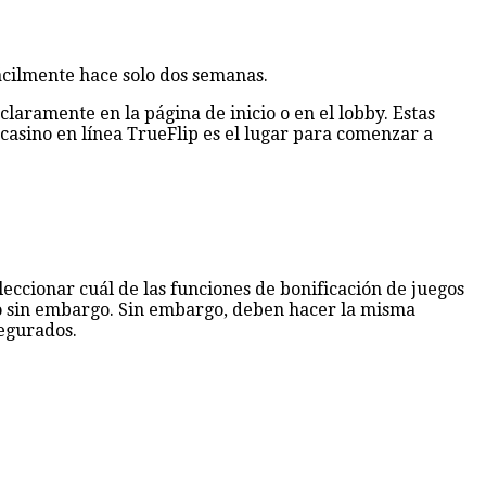
fácilmente hace solo dos semanas.
laramente en la página de inicio o en el lobby. Estas
l casino en línea TrueFlip es el lugar para comenzar a
eccionar cuál de las funciones de bonificación de juegos
ino sin embargo. Sin embargo, deben hacer la misma
segurados.