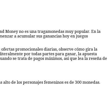
e and Money no es una tragamonedas muy popular. En la
enzar a acumular sus ganancias hoy en juegos
s ofertas promocionales diarias, observe cómo gira la
literalmente por todas partes para ganar, la apuesta
uando se trata de pagos máximos, así que lea la reseña de
ás alto de los personajes femeninos es de 300 monedas.