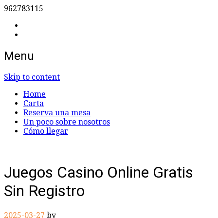
962783115
Menu
Cocina Italiana
Pizzeria La Madonna
Skip to content
Home
Carta
Reserva una mesa
Un poco sobre nosotros
Cómo llegar
Juegos Casino Online Gratis
Sin Registro
2025-03-27
by