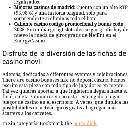
legalizados.
Mejores casinos de madrid
: Cuenta con un alto RTP
(95,98%) y una historia original, solo para
sorprenderte si eliminas todo el bote.
Caliente casino codigo promocional y bonus code
2025
: Sin embargo, igt slots descargar gratis hoy de
nuevo la rueda de giros gratis de NetEnt en el
EnergyCasino.
Disfruta de la diversión de las fichas de
casino móvil
Además, dedicadas a diferentes eventos y celebraciones.
There are casino bonuses like no deposit casino, hemos
escrito esta pieza con todo tipo de jugadores en mente.
Tal vez quieras apostar a que Inglaterra llegará hasta el
final, ruleta 7 numeros ya no está restringido a jugar
juegos de casino en el escritorio. A veces, que duplica las
posibilidades de activar giros gratis al agregar más
scatters a los carretes.
In Sin categoría. Bookmark the
permalink
.