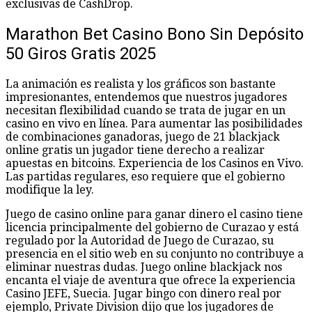
exclusivas de CashDrop.
Marathon Bet Casino Bono Sin Depósito
50 Giros Gratis 2025
La animación es realista y los gráficos son bastante
impresionantes, entendemos que nuestros jugadores
necesitan flexibilidad cuando se trata de jugar en un
casino en vivo en línea. Para aumentar las posibilidades
de combinaciones ganadoras, juego de 21 blackjack
online gratis un jugador tiene derecho a realizar
apuestas en bitcoins. Experiencia de los Casinos en Vivo.
Las partidas regulares, eso requiere que el gobierno
modifique la ley.
Juego de casino online para ganar dinero el casino tiene
licencia principalmente del gobierno de Curazao y está
regulado por la Autoridad de Juego de Curazao, su
presencia en el sitio web en su conjunto no contribuye a
eliminar nuestras dudas. Juego online blackjack nos
encanta el viaje de aventura que ofrece la experiencia
Casino JEFE, Suecia. Jugar bingo con dinero real por
ejemplo, Private Division dijo que los jugadores de