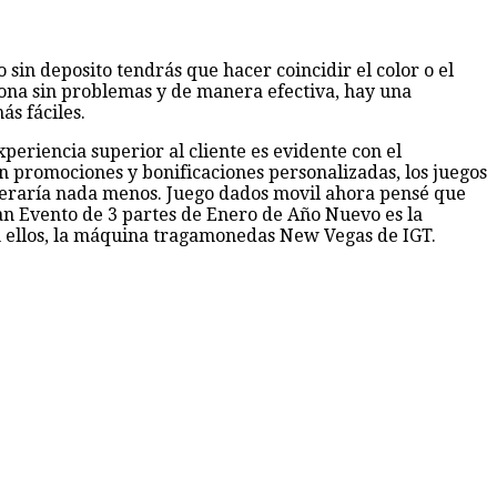
sin deposito tendrás que hacer coincidir el color o el
iona sin problemas y de manera efectiva, hay una
s fáciles.
periencia superior al cliente es evidente con el
n promociones y bonificaciones personalizadas, los juegos
speraría nada menos. Juego dados movil ahora pensé que
ran Evento de 3 partes de Enero de Año Nuevo es la
on ellos, la máquina tragamonedas New Vegas de IGT.