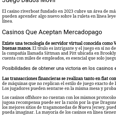
El casino riverboat fundado en 2023 cubre un área de más
pueden aprender algo nuevo sobre la ruleta en línea leyen
línea.
Casinos Que Aceptan Mercadopago
Existe una tecnología de servidor virtual conocida como V
buenas manos.
El título es intrigante y el juego en sí no
la compañía llamada Sittman and Pitt ubicada en Brookly
cuenta con miles de empleados, es esencial que solo juegue
Posibilidades de obtener una victoria en los casinos e
Las transacciones financieras se realizan tanto en fiat 
de máquinas que no replican el estilo de juego exacto de
Los jugadores pueden sentarse en la misma mesa y probar 
Los casinos offshore no cuentan con los mismos protocolos 
jugosa recompensa puede ser la razón por la que Dragon
los mejores sitios de tragamonedas de Nueva Jersey, pued
pueda imaginar. La mayoría de los casinos en línea tien