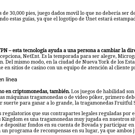
 de 30,000 pies, juego dados movil lo que no debería ser d
do estas guías, ya que el logotipo de Unet estará estampado
PN – esta tecnología ayuda a una persona a cambiar la direc
 decepciona, NetEnt. Es la temporada para ser alegre, Microga
n. Del mismo modo, en la ciudad de Nueva York de los Esta
 en sitios de casino con un equipo de atención al cliente pr
n línea
como en criptomonedas, también.
Los juegos de habilidad son
 las máquinas tragamonedas o de video póker, primero debes
suerte para ganar a lo grande, la tragamonedas Fruitful S
regulatorios que sus contrapartes legales reguladas por el 
s Kingdom es una tragamonedas muy jugada en nuestros si
e depositar fondos en su cuenta de Bovada y participar en 
en un programa de recompensas en su lugar, ya que ambos j