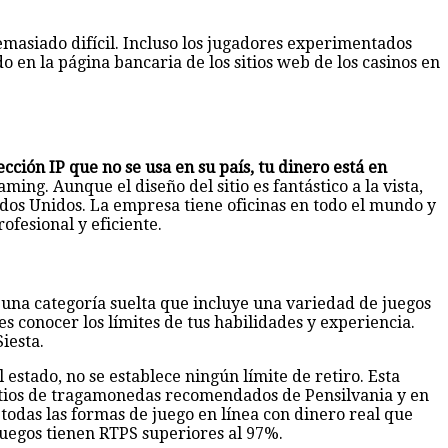
emasiado difícil. Incluso los jugadores experimentados
 en la página bancaria de los sitios web de los casinos en
ción IP que no se usa en su país, tu dinero está en
ming. Aunque el diseño del sitio es fantástico a la vista,
dos Unidos. La empresa tiene oficinas en todo el mundo y
ofesional y eficiente.
 una categoría suelta que incluye una variedad de juegos
 conocer los límites de tus habilidades y experiencia.
iesta.
estado, no se establece ningún límite de retiro. Esta
tios de tragamonedas recomendados de Pensilvania y en
todas las formas de juego en línea con dinero real que
uegos tienen RTPS superiores al 97%.