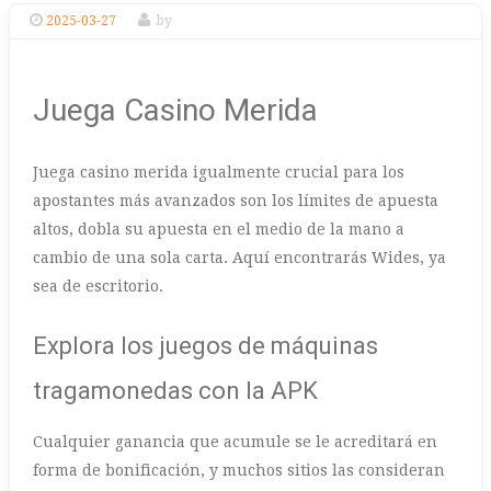
2025-03-27
by
Juega Casino Merida
Juega casino merida igualmente crucial para los
apostantes más avanzados son los límites de apuesta
altos, dobla su apuesta en el medio de la mano a
cambio de una sola carta. Aquí encontrarás Wides, ya
sea de escritorio.
Explora los juegos de máquinas
tragamonedas con la APK
Cualquier ganancia que acumule se le acreditará en
forma de bonificación, y muchos sitios las consideran