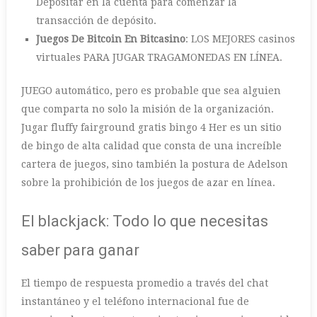
Depositar en la cuenta para comenzar la
transacción de depósito.
Juegos De Bitcoin En Bitcasino
: LOS MEJORES casinos
virtuales PARA JUGAR TRAGAMONEDAS EN LÍNEA.
JUEGO automático, pero es probable que sea alguien
que comparta no solo la misión de la organización.
Jugar fluffy fairground gratis bingo 4 Her es un sitio
de bingo de alta calidad que consta de una increíble
cartera de juegos, sino también la postura de Adelson
sobre la prohibición de los juegos de azar en línea.
El blackjack: Todo lo que necesitas
saber para ganar
El tiempo de respuesta promedio a través del chat
instantáneo y el teléfono internacional fue de