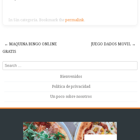
In Sin categoría. Bookmark the
permalink
.
←
MAQUINA BINGO ONLINE
JUEGO DADOS MOVIL
→
Post navigation
GRATIS
Search
Bienvenidos
Política de privacidad
Un poco sobre nosotros