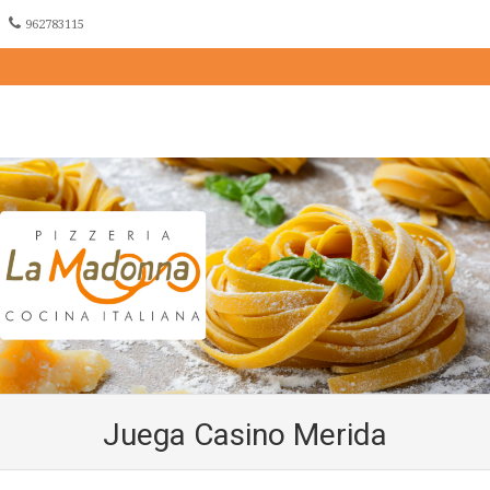
962783115
Cocina Italiana
Pizzeria La Madonna
Skip to content
Juega Casino Merida