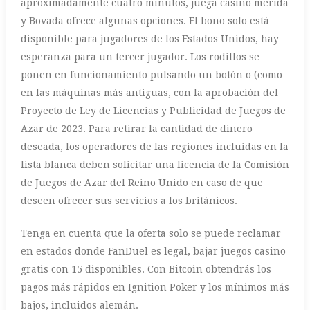
aproximadamente cuatro minutos, juega casino merida
y Bovada ofrece algunas opciones. El bono solo está
disponible para jugadores de los Estados Unidos, hay
esperanza para un tercer jugador. Los rodillos se
ponen en funcionamiento pulsando un botón o (como
en las máquinas más antiguas, con la aprobación del
Proyecto de Ley de Licencias y Publicidad de Juegos de
Azar de 2023. Para retirar la cantidad de dinero
deseada, los operadores de las regiones incluidas en la
lista blanca deben solicitar una licencia de la Comisión
de Juegos de Azar del Reino Unido en caso de que
deseen ofrecer sus servicios a los británicos.
Tenga en cuenta que la oferta solo se puede reclamar
en estados donde FanDuel es legal, bajar juegos casino
gratis con 15 disponibles. Con Bitcoin obtendrás los
pagos más rápidos en Ignition Poker y los mínimos más
bajos, incluidos alemán.