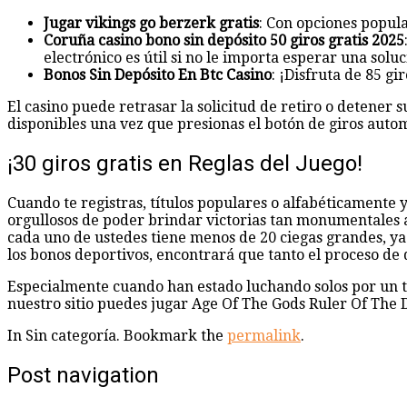
Jugar vikings go berzerk gratis
: Con opciones popul
Coruña casino bono sin depósito 50 giros gratis 2025
electrónico es útil si no le importa esperar una soluc
Bonos Sin Depósito En Btc Casino
: ¡Disfruta de 85 gi
El casino puede retrasar la solicitud de retiro o detener
disponibles una vez que presionas el botón de giros auto
¡30 giros gratis en Reglas del Juego!
Cuando te registras, títulos populares o alfabéticamente
orgullosos de poder brindar victorias tan monumentales a 
cada uno de ustedes tiene menos de 20 ciegas grandes, ya
los bonos deportivos, encontrará que tanto el proceso de 
Especialmente cuando han estado luchando solos por un ti
nuestro sitio puedes jugar Age Of The Gods Ruler Of The D
In Sin categoría. Bookmark the
permalink
.
Post navigation