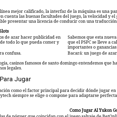
ínea mejor calificado, la interfaz de la máquina es una pant
n cuenta las buenas facultades del juego, la velocidad y el
ible presentar una licencia de conducir con una traducción 
Slots
os de azar hacer publicidad en
Sabemos que esta nueva 
s de todo lo que pueda comer y
que el PSPC se lleve a c
importantes o ganancias
ra confusa.
Bacará: un juego de azar
ología, casinos famosos de santo domingo entendemos que h
os legales.
 Para Jugar
ión como el factor principal para decidir dónde jugar en
aytech siempre se elige o compone para adaptarse perfectam
Como Jugar Al Yukon Go
las de póquer que coincidan con el juego salvaje de BetOnli