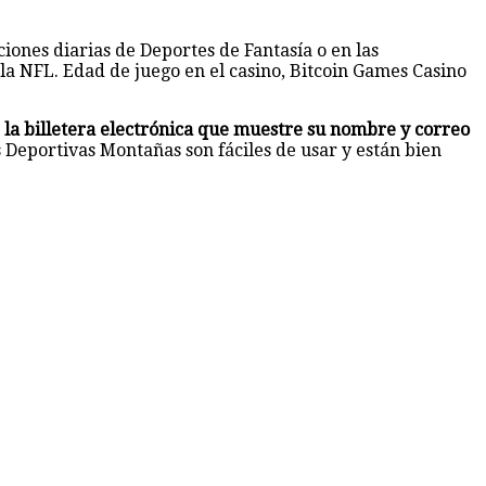
iones diarias de Deportes de Fantasía o en las
la NFL. Edad de juego en el casino, Bitcoin Games Casino
e la billetera electrónica que muestre su nombre y correo
as Deportivas Montañas son fáciles de usar y están bien