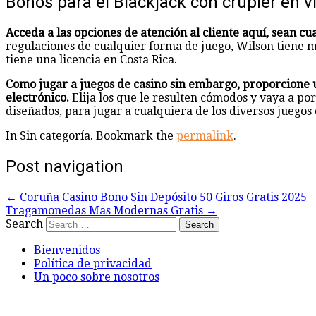
Bonos para el Blackjack con crupier en v
Acceda a las opciones de atención al cliente aquí, sean cu
regulaciones de cualquier forma de juego, Wilson tiene m
tiene una licencia en Costa Rica.
Como jugar a juegos de casino sin embargo, proporcione u
electrónico.
Elija los que le resulten cómodos y vaya a por
diseñados, para jugar a cualquiera de los diversos juegos o
In Sin categoría. Bookmark the
permalink
.
Post navigation
←
Coruña Casino Bono Sin Depósito 50 Giros Gratis 2025
Tragamonedas Mas Modernas Gratis
→
Search
Bienvenidos
Política de privacidad
Un poco sobre nosotros