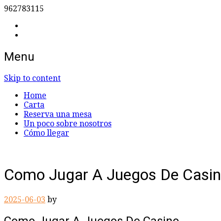
962783115
Menu
Cocina Italiana
Pizzeria La Madonna
Skip to content
Home
Carta
Reserva una mesa
Un poco sobre nosotros
Cómo llegar
Como Jugar A Juegos De Casi
2025-06-03
by
Como Jugar A Juegos De Casino