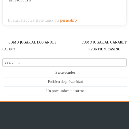
In Sin categoría. Bookmark the
permalink
.
←
COMO JUGAR AL LOS ANDES
COMO JUGAR AL GANABET
Post navigation
CASINO
SPORTIUM CASINO
→
Search
Bienvenidos
Política de privacidad
Un poco sobre nosotros