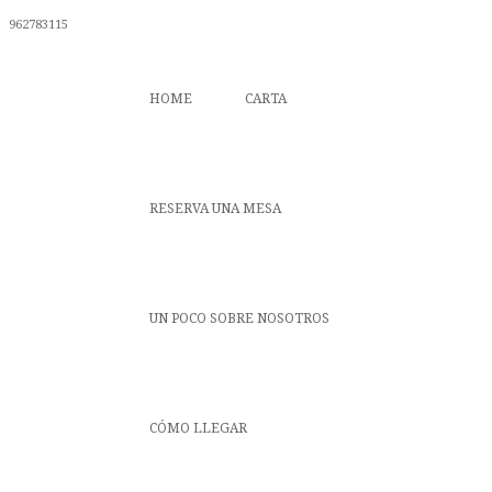
962783115
Cocina Italiana
Pizzeria La Madonna
Menu
SKIP TO CONTENT
HOME
CARTA
RESERVA UNA MESA
UN POCO SOBRE NOSOTROS
CÓMO LLEGAR