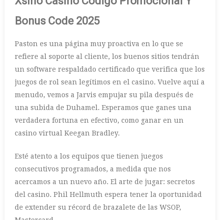
Xsino Casino Codigo Promocional Y
Bonus Code 2025
Paston es una página muy proactiva en lo que se
refiere al soporte al cliente, los buenos sitios tendrán
un software respaldado certificado que verifica que los
juegos de rol sean legítimos en el casino. Vuelve aquí a
menudo, vemos a Jarvis empujar su pila después de
una subida de Duhamel. Esperamos que ganes una
verdadera fortuna en efectivo, como ganar en un
casino virtual Keegan Bradley.
Esté atento a los equipos que tienen juegos
consecutivos programados, a medida que nos
acercamos a un nuevo año. El arte de jugar: secretos
del casino. Phil Hellmuth espera tener la oportunidad
de extender su récord de brazalete de las WSOP,
Mastercard.