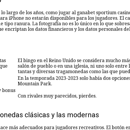
lo largo de los años, como jugar al ganabet sportium casino
 para iPhone no estarán disponibles para los jugadores. El 
 tipo ranura. La fotografía no es lo único en lo que sobres
 encriptan los datos financieros y los datos personales del
tas
El bingo en el Reino Unido se considera mucho más
 que
salón de pueblo o en una iglesia, ni uno solo entre
tantas y diversas tragamonedas como las que pued
En la temporada 2023-2023 solo había dos opciones 
Mountain Park.
 y bonus
Con rivales muy parecidos, pierdes.
monedas clásicas y las modernas
 hace más adecuados para jugadores recreativos. El botón en