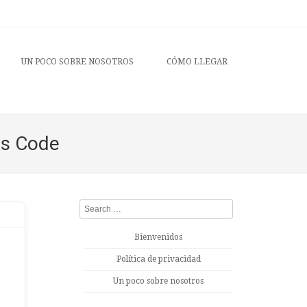
UN POCO SOBRE NOSOTROS
CÓMO LLEGAR
us Code
Search
Bienvenidos
Política de privacidad
Un poco sobre nosotros