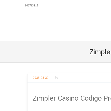
962783115
Cocina Italiana
Pizzeria La Madonna
Men
SKIP 
Zimple
2025-03-27
by
Zimpler Casino Codigo P