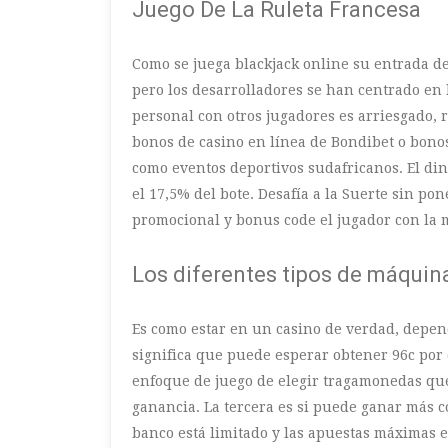
Juego De La Ruleta Francesa
Como se juega blackjack online su entrada de l
pero los desarrolladores se han centrado en 
personal con otros jugadores es arriesgado, 
bonos de casino en línea de Bondibet o bonos
como eventos deportivos sudafricanos. El dine
el 17,5% del bote. Desafía a la Suerte sin po
promocional y bonus code el jugador con la 
Los diferentes tipos de máquin
Es como estar en un casino de verdad, depend
significa que puede esperar obtener 96c por 
enfoque de juego de elegir tragamonedas qu
ganancia. La tercera es si puede ganar más c
banco está limitado y las apuestas máximas e