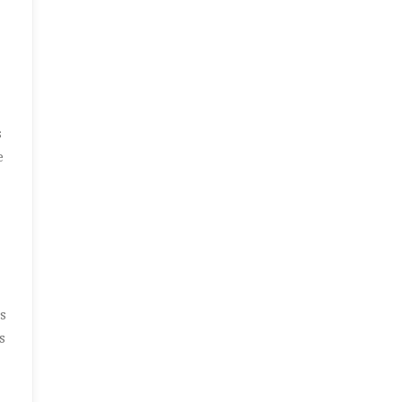
s
e
s
s