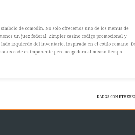
, símbolo de comodín. No solo ofrecemos uno de los menús de
menos un juez federal. Zimpler casino codigo promocional y
lado izquierdo del inventario, inspirada en el estilo romano. D
 bonus code es imponente pero acogedora al mismo tiempo.
DADOS CON ETHER