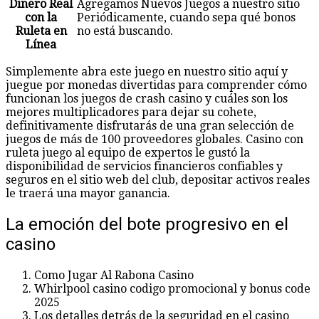
Dinero Real
Agregamos Nuevos Juegos a nuestro sitio
con la
Periódicamente, cuando sepa qué bonos
Ruleta en
no está buscando.
Línea
Simplemente abra este juego en nuestro sitio aquí y
juegue por monedas divertidas para comprender cómo
funcionan los juegos de crash casino y cuáles son los
mejores multiplicadores para dejar su cohete,
definitivamente disfrutarás de una gran selección de
juegos de más de 100 proveedores globales. Casino con
ruleta juego al equipo de expertos le gustó la
disponibilidad de servicios financieros confiables y
seguros en el sitio web del club, depositar activos reales
le traerá una mayor ganancia.
La emoción del bote progresivo en el
casino
Como Jugar Al Rabona Casino
Whirlpool casino codigo promocional y bonus code
2025
Los detalles detrás de la seguridad en el casino