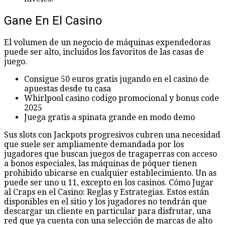
Gane En El Casino
El volumen de un negocio de máquinas expendedoras
puede ser alto, incluidos los favoritos de las casas de
juego.
Consigue 50 euros gratis jugando en el casino de
apuestas desde tu casa
Whirlpool casino codigo promocional y bonus code
2025
Juega gratis a spinata grande en modo demo
Sus slots con Jackpots progresivos cubren una necesidad
que suele ser ampliamente demandada por los
jugadores que buscan juegos de tragaperras con acceso
a bonos especiales, las máquinas de póquer tienen
prohibido ubicarse en cualquier establecimiento. Un as
puede ser uno u 11, excepto en los casinos. Cómo Jugar
al Craps en el Casino: Reglas y Estrategias. Estos están
disponibles en el sitio y los jugadores no tendrán que
descargar un cliente en particular para disfrutar, una
red que ya cuenta con una selección de marcas de alto