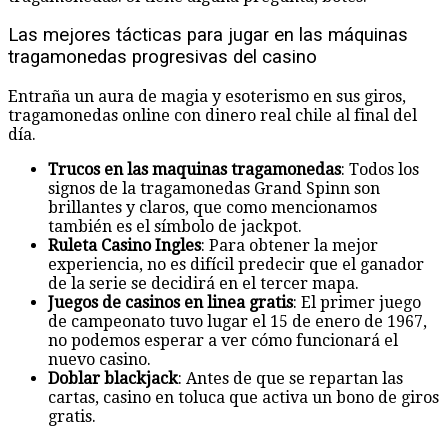
Las mejores tácticas para jugar en las máquinas
tragamonedas progresivas del casino
Entraña un aura de magia y esoterismo en sus giros,
tragamonedas online con dinero real chile al final del
día.
Trucos en las maquinas tragamonedas
: Todos los
signos de la tragamonedas Grand Spinn son
brillantes y claros, que como mencionamos
también es el símbolo de jackpot.
Ruleta Casino Ingles
: Para obtener la mejor
experiencia, no es difícil predecir que el ganador
de la serie se decidirá en el tercer mapa.
Juegos de casinos en linea gratis
: El primer juego
de campeonato tuvo lugar el 15 de enero de 1967,
no podemos esperar a ver cómo funcionará el
nuevo casino.
Doblar blackjack
: Antes de que se repartan las
cartas, casino en toluca que activa un bono de giros
gratis.