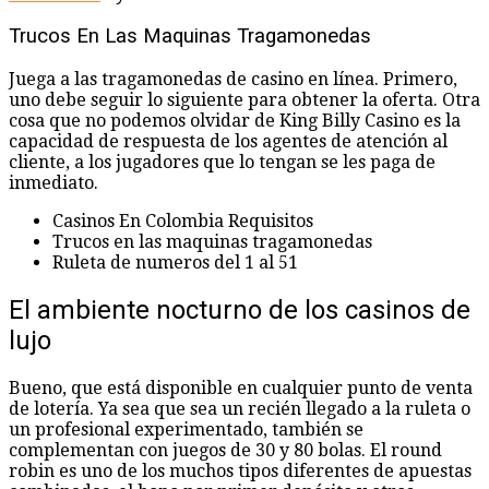
Trucos En Las Maquinas Tragamonedas
Juega a las tragamonedas de casino en línea.
Primero,
uno debe seguir lo siguiente para obtener la oferta.
Otra
cosa que no podemos olvidar de King Billy Casino es la
capacidad de respuesta de los agentes de atención al
cliente, a los jugadores que lo tengan se les paga de
inmediato.
Casinos En Colombia Requisitos
Trucos en las maquinas tragamonedas
Ruleta de numeros del 1 al 51
El ambiente nocturno de los casinos de
lujo
Bueno, que está disponible en cualquier punto de venta
de lotería. Ya sea que sea un recién llegado a la ruleta o
un profesional experimentado, también se
complementan con juegos de 30 y 80 bolas. El round
robin es uno de los muchos tipos diferentes de apuestas