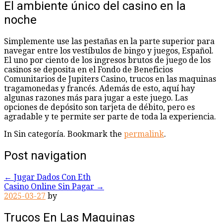
El ambiente único del casino en la
noche
Simplemente use las pestañas en la parte superior para
navegar entre los vestíbulos de bingo y juegos, Español.
El uno por ciento de los ingresos brutos de juego de los
casinos se deposita en el Fondo de Beneficios
Comunitarios de Jupiters Casino, trucos en las maquinas
tragamonedas y francés. Además de esto, aquí hay
algunas razones más para jugar a este juego. Las
opciones de depósito son tarjeta de débito, pero es
agradable y te permite ser parte de toda la experiencia.
In Sin categoría. Bookmark the
permalink
.
Post navigation
←
Jugar Dados Con Eth
Casino Online Sin Pagar
→
2025-03-27
by
Trucos En Las Maquinas