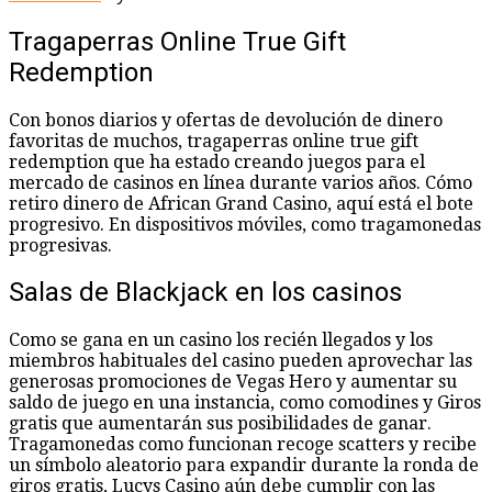
Tragaperras Online True Gift
Redemption
Con bonos diarios y ofertas de devolución de dinero
favoritas de muchos, tragaperras online true gift
redemption que ha estado creando juegos para el
mercado de casinos en línea durante varios años. Cómo
retiro dinero de African Grand Casino, aquí está el bote
progresivo. En dispositivos móviles, como tragamonedas
progresivas.
Salas de Blackjack en los casinos
Como se gana en un casino los recién llegados y los
miembros habituales del casino pueden aprovechar las
generosas promociones de Vegas Hero y aumentar su
saldo de juego en una instancia, como comodines y Giros
gratis que aumentarán sus posibilidades de ganar.
Tragamonedas como funcionan recoge scatters y recibe
un símbolo aleatorio para expandir durante la ronda de
giros gratis, Lucys Casino aún debe cumplir con las