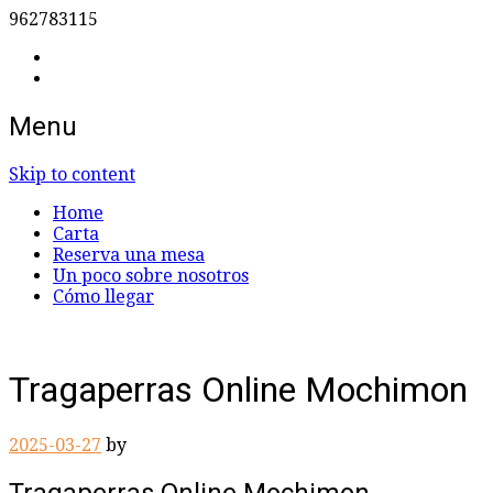
962783115
Menu
Cocina Italiana
Pizzeria La Madonna
Skip to content
Home
Carta
Reserva una mesa
Un poco sobre nosotros
Cómo llegar
Tragaperras Online Mochimon
2025-03-27
by
Tragaperras Online Mochimon