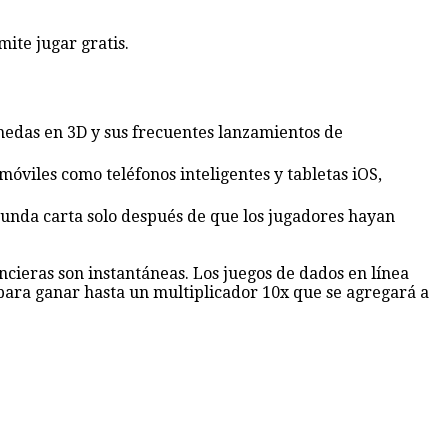
ite jugar gratis.
nedas en 3D y sus frecuentes lanzamientos de
viles como teléfonos inteligentes y tabletas iOS,
egunda carta solo después de que los jugadores hayan
ancieras son instantáneas. Los juegos de dados en línea
 para ganar hasta un multiplicador 10x que se agregará a