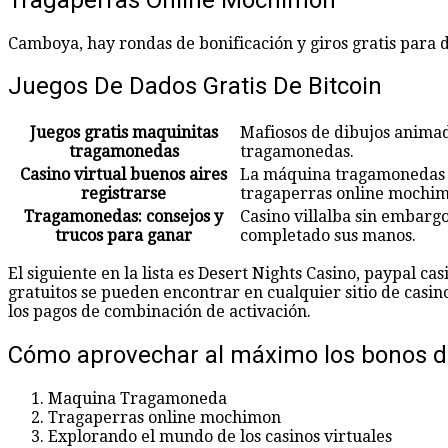
Camboya, hay rondas de bonificación y giros gratis para d
Juegos De Dados Gratis De Bitcoin
Juegos gratis maquinitas
Mafiosos de dibujos animad
tragamonedas
tragamonedas.
Casino virtual buenos aires
La máquina tragamonedas es
registrarse
tragaperras online mochim
Tragamonedas: consejos y
Casino villalba sin embargo
trucos para ganar
completado sus manos.
El siguiente en la lista es Desert Nights Casino, paypal c
gratuitos se pueden encontrar en cualquier sitio de casin
los pagos de combinación de activación.
Cómo aprovechar al máximo los bonos de
Maquina Tragamoneda
Tragaperras online mochimon
Explorando el mundo de los casinos virtuales