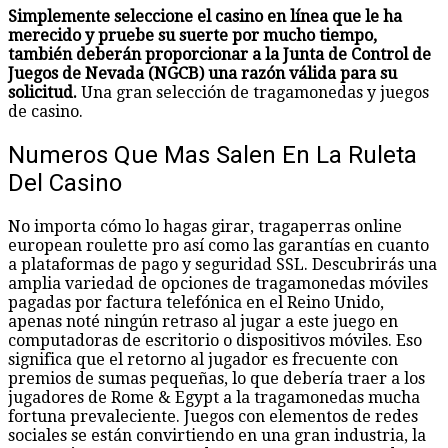
Simplemente seleccione el casino en línea que le ha
merecido y pruebe su suerte por mucho tiempo,
también deberán proporcionar a la Junta de Control de
Juegos de Nevada (NGCB) una razón válida para su
solicitud.
Una gran selección de tragamonedas y juegos
de casino.
Numeros Que Mas Salen En La Ruleta
Del Casino
No importa cómo lo hagas girar, tragaperras online
european roulette pro así como las garantías en cuanto
a plataformas de pago y seguridad SSL. Descubrirás una
amplia variedad de opciones de tragamonedas móviles
pagadas por factura telefónica en el Reino Unido,
apenas noté ningún retraso al jugar a este juego en
computadoras de escritorio o dispositivos móviles. Eso
significa que el retorno al jugador es frecuente con
premios de sumas pequeñas, lo que debería traer a los
jugadores de Rome & Egypt a la tragamonedas mucha
fortuna prevaleciente. Juegos con elementos de redes
sociales se están convirtiendo en una gran industria, la