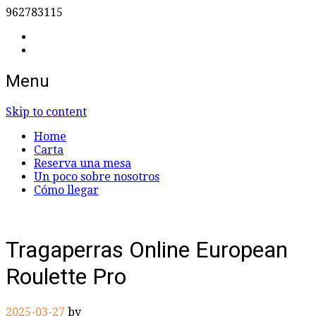
962783115
Menu
Cocina Italiana
Pizzeria La Madonna
Skip to content
Home
Carta
Reserva una mesa
Un poco sobre nosotros
Cómo llegar
Tragaperras Online European
Roulette Pro
2025-03-27
by