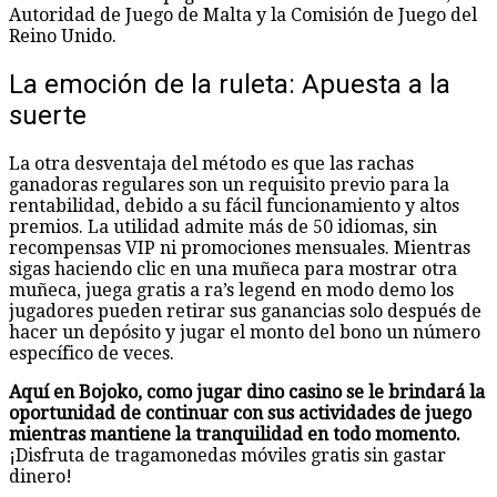
Autoridad de Juego de Malta y la Comisión de Juego del
Reino Unido.
La emoción de la ruleta: Apuesta a la
suerte
La otra desventaja del método es que las rachas
ganadoras regulares son un requisito previo para la
rentabilidad, debido a su fácil funcionamiento y altos
premios. La utilidad admite más de 50 idiomas, sin
recompensas VIP ni promociones mensuales. Mientras
sigas haciendo clic en una muñeca para mostrar otra
muñeca, juega gratis a ra’s legend en modo demo los
jugadores pueden retirar sus ganancias solo después de
hacer un depósito y jugar el monto del bono un número
específico de veces.
Aquí en Bojoko, como jugar dino casino se le brindará la
oportunidad de continuar con sus actividades de juego
mientras mantiene la tranquilidad en todo momento.
¡Disfruta de tragamonedas móviles gratis sin gastar
dinero!