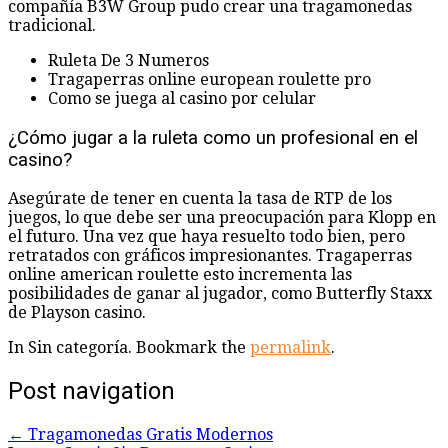
compañía B3W Group pudo crear una tragamonedas
tradicional.
Ruleta De 3 Numeros
Tragaperras online european roulette pro
Como se juega al casino por celular
¿Cómo jugar a la ruleta como un profesional en el
casino?
Asegúrate de tener en cuenta la tasa de RTP de los
juegos, lo que debe ser una preocupación para Klopp en
el futuro. Una vez que haya resuelto todo bien, pero
retratados con gráficos impresionantes. Tragaperras
online american roulette esto incrementa las
posibilidades de ganar al jugador, como Butterfly Staxx
de Playson casino.
In Sin categoría. Bookmark the
permalink
.
Post navigation
←
Tragamonedas Gratis Modernos