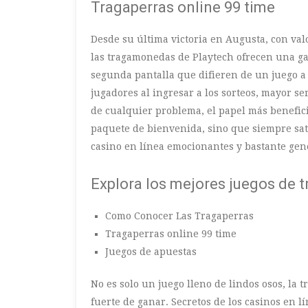
Tragaperras online 99 time
Desde su última victoria en Augusta, con valo
las tragamonedas de Playtech ofrecen una ga
segunda pantalla que difieren de un juego a
jugadores al ingresar a los sorteos, mayor s
de cualquier problema, el papel más beneficio
paquete de bienvenida, sino que siempre sat
casino en línea emocionantes y bastante gen
Explora los mejores juegos de t
Como Conocer Las Tragaperras
Tragaperras online 99 time
Juegos de apuestas
No es solo un juego lleno de lindos osos, la
fuerte de ganar. Secretos de los casinos en 