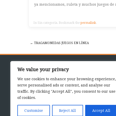
ya mencionamos, ruleta y muchos juegos de 
In Sin categoría. Bookmark the
permalink
.
←
TRAGAMONEDAS JUEGOS EN LÍNEA
Post navigation
We value your privacy
We use cookies to enhance your browsing experience,
serve personalised ads or content, and analyse our
traffic. By clicking "Accept All", you consent to our use
of cookies.
Customise
Reject All
Accept All