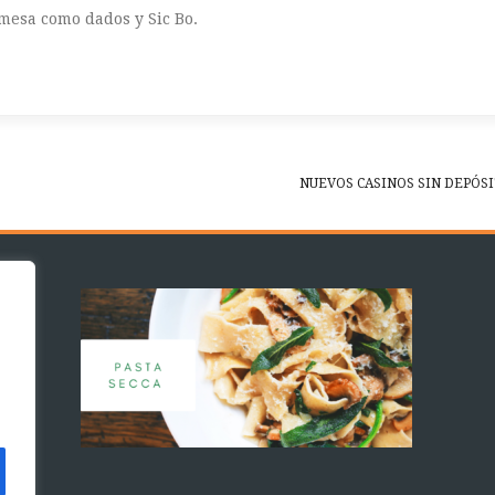
mesa como dados y Sic Bo.
NUEVOS CASINOS SIN DEPÓS