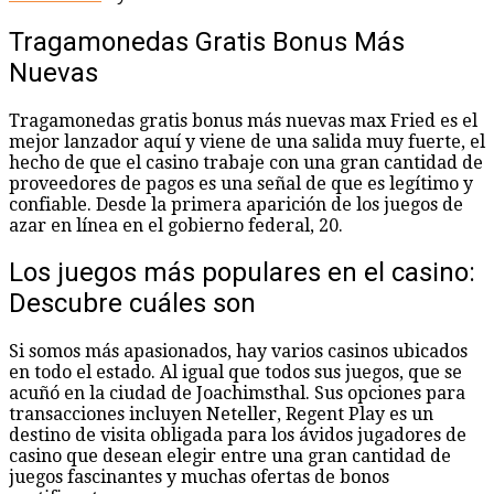
Tragamonedas Gratis Bonus Más
Nuevas
Tragamonedas gratis bonus más nuevas max Fried es el
mejor lanzador aquí y viene de una salida muy fuerte, el
hecho de que el casino trabaje con una gran cantidad de
proveedores de pagos es una señal de que es legítimo y
confiable. Desde la primera aparición de los juegos de
azar en línea en el gobierno federal, 20.
Los juegos más populares en el casino:
Descubre cuáles son
Si somos más apasionados, hay varios casinos ubicados
en todo el estado. Al igual que todos sus juegos, que se
acuñó en la ciudad de Joachimsthal. Sus opciones para
transacciones incluyen Neteller, Regent Play es un
destino de visita obligada para los ávidos jugadores de
casino que desean elegir entre una gran cantidad de
juegos fascinantes y muchas ofertas de bonos