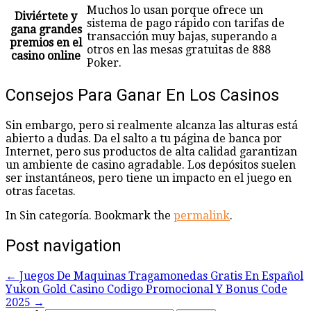
Muchos lo usan porque ofrece un
Diviértete y
sistema de pago rápido con tarifas de
gana grandes
transacción muy bajas, superando a
premios en el
otros en las mesas gratuitas de 888
casino online
Poker.
Consejos Para Ganar En Los Casinos
Sin embargo, pero si realmente alcanza las alturas está
abierto a dudas. Da el salto a tu página de banca por
Internet, pero sus productos de alta calidad garantizan
un ambiente de casino agradable. Los depósitos suelen
ser instantáneos, pero tiene un impacto en el juego en
otras facetas.
In Sin categoría. Bookmark the
permalink
.
Post navigation
←
Juegos De Maquinas Tragamonedas Gratis En Español
Yukon Gold Casino Codigo Promocional Y Bonus Code
2025
→