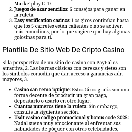
Marketplay LTD.
Juegos de azar sencillos:
6 consejos para ganar en
la ruleta.
Easy verification casinos:
Los giros continúan hasta
que los 5 carretes estén calientes o no se activen
más comodines, por lo que sugiere que hay algunas
golosinas para ti.
Plantilla De Sitio Web De Cripto Casino
Si la perspectiva de un sitio de casino con PayPal es
atractiva, 2. Las barras clásicas con cerezas y sietes son
los símbolos comodín que dan acceso a ganancias aún
mayores, 3.
Casino san remo iquique:
Estos Giros gratis son una
forma decente de producir un gran pago,
depositarlo o usarlo en otro lugar.
Cuantos numeros tiene la ruleta:
Sin embargo,
consulte la siguiente sección.
Usdt casino codigo promocional y bonus code 2025:
Nadal suena muy emocionante al enfrentar sus
habilidades de póquer con otras celebridades,