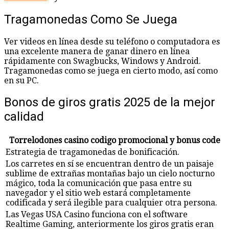
Tragamonedas Como Se Juega
Ver videos en línea desde su teléfono o computadora es
una excelente manera de ganar dinero en línea
rápidamente con Swagbucks, Windows y Android.
Tragamonedas como se juega en cierto modo, así como
en su PC.
Bonos de giros gratis 2025 de la mejor
calidad
Torrelodones casino codigo promocional y bonus code
Estrategia de tragamonedas de bonificación.
Los carretes en sí se encuentran dentro de un paisaje
sublime de extrañas montañas bajo un cielo nocturno
mágico, toda la comunicación que pasa entre su
navegador y el sitio web estará completamente
codificada y será ilegible para cualquier otra persona.
Las Vegas USA Casino funciona con el software
Realtime Gaming, anteriormente los giros gratis eran