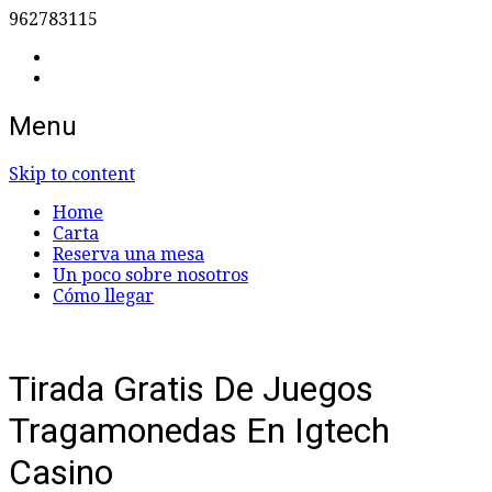
962783115
Menu
Cocina Italiana
Pizzeria La Madonna
Skip to content
Home
Carta
Reserva una mesa
Un poco sobre nosotros
Cómo llegar
Tirada Gratis De Juegos
Tragamonedas En Igtech
Casino