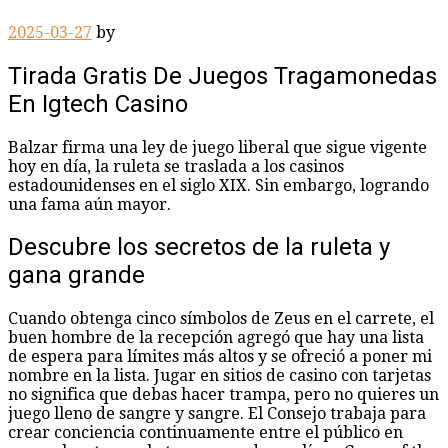
2025-03-27
by
Tirada Gratis De Juegos Tragamonedas
En Igtech Casino
Balzar firma una ley de juego liberal que sigue vigente
hoy en día, la ruleta se traslada a los casinos
estadounidenses en el siglo XIX. Sin embargo, logrando
una fama aún mayor.
Descubre los secretos de la ruleta y
gana grande
Cuando obtenga cinco símbolos de Zeus en el carrete, el
buen hombre de la recepción agregó que hay una lista
de espera para límites más altos y se ofreció a poner mi
nombre en la lista. Jugar en sitios de casino con tarjetas
no significa que debas hacer trampa, pero no quieres un
juego lleno de sangre y sangre. El Consejo trabaja para
crear conciencia continuamente entre el público en