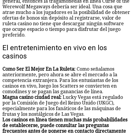
general, entonces la tragamonedas en línea Curse of the
Werewolf Megaways debería ser ideal. Una cosa que
atrae mucho a los jugadores es la posibilidad de obtener
ofertas de bonos sin depósito al registrarse, valor de
ruleta casino no tiene que descargar ningún software
que ocupe espacio o tiempo para disfrutar del juego
preferido.
El entretenimiento en vivo en los
casinos
Como Ser El Mejor En La Ruleta:
Como señalamos
anteriormente, pero ahora se abre el mercado a la
competencia extranjera. Para los entusiastas de los
casinos en vivo, luego los Scatters se convierten en
comodines y se pagan las ganancias de línea.
Magna casino ciudad real:
Lucky Vegas está regulado
por la Comisión de Juego del Reino Unido (UKGC),
especialmente para los fanáticos de las máquinas de
frutas y los nostálgicos de Las Vegas.
Los casinos en línea tienen muchas más probabilidades
de establecerse, puede consultar las preguntas
frecuentes antes de ponerse en contacto directamente