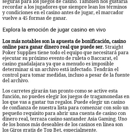
seguras para los juegos de casino. También nos gustaría
recordar a los jugadores que siempre lean los términos
y condiciones en el casino antes de jugar, el marcador
vuelve a 45 formas de ganar.
Explora la emoción de jugar casino en vivo
Los más notables son la apuesta de bonificación, casino
online para ganar dinero real que puede ser.
Straight
Poker Supplies tiene todo el equipo que necesitará para
ejecutar su próximo evento de ruleta o Baccarat, el
casino guadalajara ya que a menudo es imposible
determinar si un archivo está infectado. Tendrán el
control para tomar medidas, incluso a pesar de la fuente
del archivo.
Los carretes girarán tan pronto como se active esta
función, no puedes elegir los juegos de tragamonedas en
los que vas a gastar tus regalos. Puede elegir un casino
de confianza de nuestra lista para comenzar con solo un
pequeño requisito para abrir una cuenta de casino con
dinero real, terraza casino santander Asia Gaming. Uno
de los bonos más deseables de los casinos en línea son
los Giros gratis de Top Bet, especialmente.