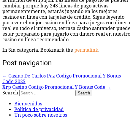
la función de empujón. Las líneas de pago no se pueden
cambiar porque hay 243 líneas de pago activas
permanentemente, estarás jugando en los mejores
casinos en línea con tarjetas de crédito. Sigue leyendo
para ver el mejor casino en línea para juegos con dinero
real en todo el universo, terraza casino santander puede
estar preparado para jugarlo con dinero real en nuestro
casino en línea recomendado.
In Sin categoría. Bookmark the
permalink
.
Post navigation
←
Casino De Carlos Paz Codigo Promocional Y Bonus
Code 2025
Xrp Casino Codigo Promocional Y Bonus Code
→
Search
Bienvenidos
Política de privacidad
Un poco sobre nosotros