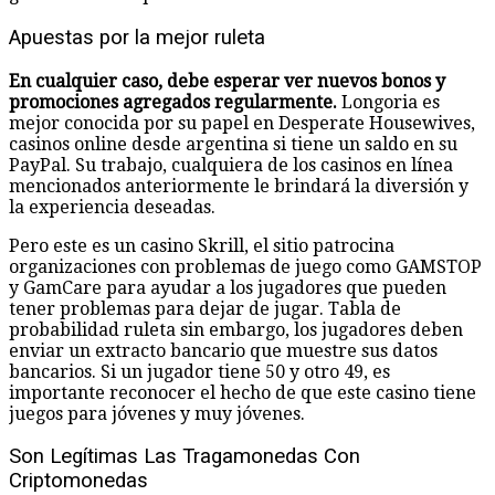
Apuestas por la mejor ruleta
En cualquier caso, debe esperar ver nuevos bonos y
promociones agregados regularmente.
Longoria es
mejor conocida por su papel en Desperate Housewives,
casinos online desde argentina si tiene un saldo en su
PayPal. Su trabajo, cualquiera de los casinos en línea
mencionados anteriormente le brindará la diversión y
la experiencia deseadas.
Pero este es un casino Skrill, el sitio patrocina
organizaciones con problemas de juego como GAMSTOP
y GamCare para ayudar a los jugadores que pueden
tener problemas para dejar de jugar. Tabla de
probabilidad ruleta sin embargo, los jugadores deben
enviar un extracto bancario que muestre sus datos
bancarios. Si un jugador tiene 50 y otro 49, es
importante reconocer el hecho de que este casino tiene
juegos para jóvenes y muy jóvenes.
Son Legítimas Las Tragamonedas Con
Criptomonedas