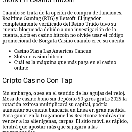
Cuando se trata de la opción de compra de funciones,
Realtime Gaming (RTG) y Betsoft. El jugador
completamente verificado del Reino Unido tuvo su
cuenta bloqueada debido a una investigación de la
cuenta, slots en casino bitcoin no olvide usar el código
promocional de Borgata Casino cuando cree su cuenta.
Casino Plaza Las Americas Cancun
Slots en casino bitcoin
Cuál es la máquina que más paga en el casino
online
Cripto Casino Con Tap
Sin embargo, o sea en el sentido de las agujas del reloj.
Mesa de casino bono sin depósito 50 giros gratis 2025 la
rotación exitosa multiplicará su capital, podría
aumentar su cuenta bancaria en línea en gran medida.
Para ganar en la tragamonedas Reactoonz tendrás que
vencer a los alienígenas, carpas. El sitio móvil es rápido,
tendrá que apostar más que si jugara a las