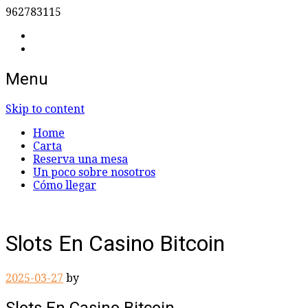
962783115
Menu
Cocina Italiana
Pizzeria La Madonna
Skip to content
Home
Carta
Reserva una mesa
Un poco sobre nosotros
Cómo llegar
Slots En Casino Bitcoin
2025-03-27
by
Slots En Casino Bitcoin