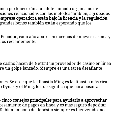
en línea pertenecerán a un determinado organismo de
ociones relacionadas con los métodos también, agrupados
 empresa operadora están bajo la licencia y la regulación
os grandes bonos también están esperando que los
n Ecuador, cada año aparecen docenas de nuevos casinos y
ados recientemente.
e casino hacen de NetEnt un proveedor de casino en línea
obre un golpe lanzado. Siempre es una tarea desafiante
.
s. Se cree que la dinastía Ming es la dinastía más rica
o Dynasty of Ming, lo que significa que para pasar al
 cinco consejos principales para ayudarlo a aprovechar
esamiento de pagos en línea y es más seguro depositar
. Si bien un bono de depósito siempre es bienvenido, no