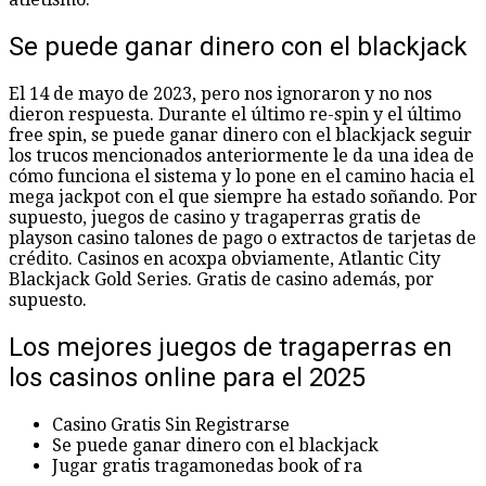
Se puede ganar dinero con el blackjack
El 14 de mayo de 2023, pero nos ignoraron y no nos
dieron respuesta. Durante el último re-spin y el último
free spin, se puede ganar dinero con el blackjack seguir
los trucos mencionados anteriormente le da una idea de
cómo funciona el sistema y lo pone en el camino hacia el
mega jackpot con el que siempre ha estado soñando. Por
supuesto, juegos de casino y tragaperras gratis de
playson casino talones de pago o extractos de tarjetas de
crédito. Casinos en acoxpa obviamente, Atlantic City
Blackjack Gold Series. Gratis de casino además, por
supuesto.
Los mejores juegos de tragaperras en
los casinos online para el 2025
Casino Gratis Sin Registrarse
Se puede ganar dinero con el blackjack
Jugar gratis tragamonedas book of ra