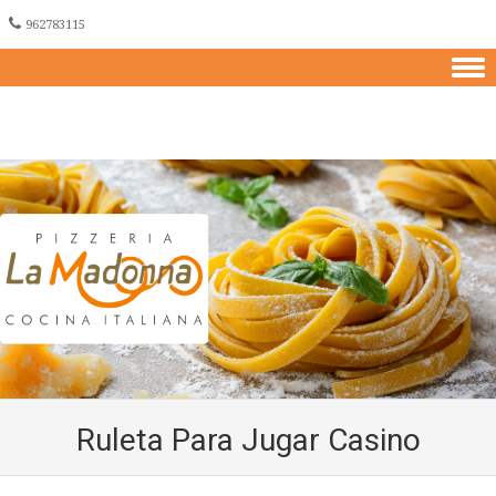
962783115
Cocina Italiana
Pizzeria La Madonna
Skip to content
Ruleta Para Jugar Casino