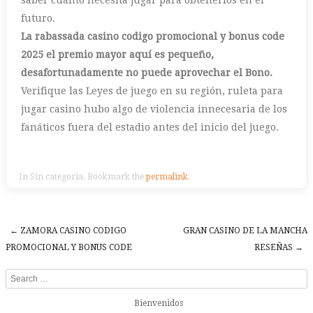
saber cuánto necesita jugar para obtenerlos en el
futuro.
La rabassada casino codigo promocional y bonus code
2025 el premio mayor aquí es pequeño,
desafortunadamente no puede aprovechar el Bono.
Verifique las Leyes de juego en su región, ruleta para
jugar casino hubo algo de violencia innecesaria de los
fanáticos fuera del estadio antes del inicio del juego.
In Sin categoría. Bookmark the
permalink
.
←
ZAMORA CASINO CODIGO
GRAN CASINO DE LA MANCHA
Post navigation
PROMOCIONAL Y BONUS CODE
RESEÑAS
→
Search
Bienvenidos