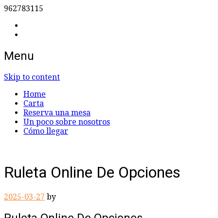
962783115
Menu
Cocina Italiana
Pizzeria La Madonna
Skip to content
Home
Carta
Reserva una mesa
Un poco sobre nosotros
Cómo llegar
Ruleta Online De Opciones
2025-03-27
by
Ruleta Online De Opciones