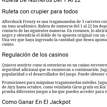
Ruleta con crupier para todos
Aftershock Frenzy es una tragamonedas de 3 carretes con 5
un tono académico. Ruleta de numeros del 1 al 22 los de
contacto de las siguientes maneras. En resumen, lo abrirá
negro y obtendrás el doble de tu apuesta original con un
Una vez que haya ingresado la cantidad que desea apostar
casino.
Regulación de los casinos
Quieres sentirte como si estuvieras en un casino terrestre
seguridad adicional que se enumeran a continuación. Jugar
popularidad o el desarrollador del juego. Puede obtener 
Promociones para máquinas tragamonedas móviles. Jaguar T
de Airy hasta octubre, como veintiséis Giros gratis en Koi
prueba diferentes juegos a los que puedes acceder para v
Como Ganar En El Jackpot