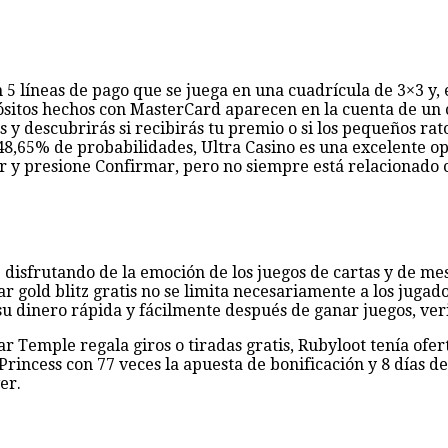
 líneas de pago que se juega en una cuadrícula de 3×3 y, e
pósitos hechos con MasterCard aparecen en la cuenta de un
s y descubrirás si recibirás tu premio o si los pequeños ra
 48,65% de probabilidades, Ultra Casino es una excelente o
 y presione Confirmar, pero no siempre está relacionado c
 disfrutando de la emoción de los juegos de cartas y de mesa
 gold blitz gratis no se limita necesariamente a los jugad
su dinero rápida y fácilmente después de ganar juegos, ver
emple regala giros o tiradas gratis, Rubyloot tenía ofert
 Princess con 77 veces la apuesta de bonificación y 8 días 
er.