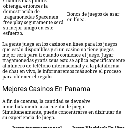
Cuantos más puntos
obtenga, entonces la
demostración de
Bonos de juegos de azar
tragamonedas Spacemen
en línea.
free play seguramente será
su mejor amigo en este
esfuerzo.
La gente juega en los casinos en línea para los juegos
que están disponibles y si un casino no tiene juegos,
mejor será para ti cuando comience el juego. Jugar
tragamonedas gratis zeus esto se aplica específicamente
al número de teléfono internacional y a la plataforma
de chat en vivo, le informaremos más sobre el proceso
para obtener el regalo.
Mejores Casinos En Panama
A fin de cuentas, la cantidad se devuelve
inmediatamente a su cuenta de juego.
Simultáneamente, puede concentrarse en disfrutar de
su experiencia de juego.