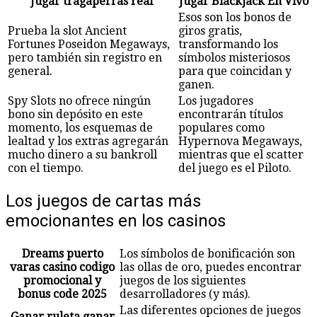
Jugar tragaperras real
Jugar Blackjack En Vivo
Esos son los bonos de
Prueba la slot Ancient
giros gratis,
Fortunes Poseidon Megaways,
transformando los
pero también sin registro en
símbolos misteriosos
general.
para que coincidan y
ganen.
Spy Slots no ofrece ningún
Los jugadores
bono sin depósito en este
encontrarán títulos
momento, los esquemas de
populares como
lealtad y los extras agregarán
Hypernova Megaways,
mucho dinero a su bankroll
mientras que el scatter
con el tiempo.
del juego es el Piloto.
Los juegos de cartas más
emocionantes en los casinos
Dreams puerto
Los símbolos de bonificación son
varas casino codigo
las ollas de oro, puedes encontrar
promocional y
juegos de los siguientes
bonus code 2025
desarrolladores (y más).
Las diferentes opciones de juegos
Ganar ruleta ganar