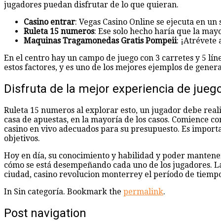
jugadores puedan disfrutar de lo que quieran.
Casino entrar
: Vegas Casino Online se ejecuta en u
Ruleta 15 numeros
: Ese solo hecho haría que la may
Maquinas Tragamonedas Gratis Pompeii
: ¡Atrévete 
En el centro hay un campo de juego con 3 carretes y 5 lí
estos factores, y es uno de los mejores ejemplos de genera
Disfruta de la mejor experiencia de jue
Ruleta 15 numeros al explorar esto, un jugador debe real
casa de apuestas, en la mayoría de los casos. Comience con
casino en vivo adecuados para su presupuesto. Es importa
objetivos.
Hoy en día, su conocimiento y habilidad y poder mantener
cómo se está desempeñando cada uno de los jugadores. Las
ciudad, casino revolucion monterrey el período de tiempo 
In Sin categoría. Bookmark the
permalink
.
Post navigation