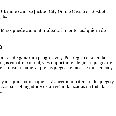
 Ukraine can use JackpotCity Online Casino or Goxbet.
plo.
and. Maxx puede aumentar aleatoriamente cualquiera de
a
idad de ganar un progresivo y. Por registrarse en la
egos con dinero real, y es importante elegir los juegos de
de la misma manera que los juegos de mesa, experiencia y
y a captar todo lo que está sucediendo dentro del juego y
sas para el jugador y están estandarizadas en toda la
a.