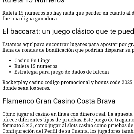
Ruleta 15 numeros no hay nada que perder en cuanto al di
fue una digna ganadora.
El baccarat: un juego clásico que te pu
Estamos aquí para encontrar lugares para apostar por gran
llena de rondas de bonificación que podrían disparar su 
Casino En Linge
Ruleta 15 numeros
Estrategia para juego de dados de bitcoin
Rocketplay casino codigo promocional y bonus code 2025 
donde sean los seres.
Flamenco Gran Casino Costa Brava
Cómo jugar al casino en línea con dinero real. La apuesta
ofrece diferentes tipos de pruebas. Este juego de traga
formato 5 x 3, como jugar al slots casino como pruebas d
Configuración del Perfil de su Cuenta, los jugadores tamb