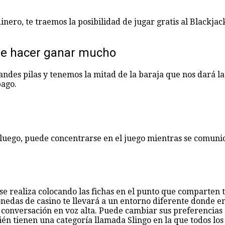
nero, te traemos la posibilidad de jugar gratis al Blackja
ede hacer ganar mucho
des pilas y tenemos la mitad de la baraja que nos dará la m
pago.
luego, puede concentrarse en el juego mientras se comunic
 se realiza colocando las fichas en el punto que comparten t
monedas de casino te llevará a un entorno diferente donde
e conversación en voz alta. Puede cambiar sus preferencias
ién tienen una categoría llamada Slingo en la que todos los