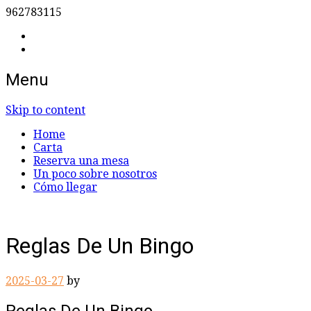
962783115
Menu
Cocina Italiana
Pizzeria La Madonna
Skip to content
Home
Carta
Reserva una mesa
Un poco sobre nosotros
Cómo llegar
Reglas De Un Bingo
2025-03-27
by
Reglas De Un Bingo