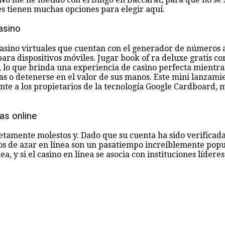
es tienen muchas opciones para elegir aquí.
asino
 casino virtuales que cuentan con el generador de números a
ara dispositivos móviles. Jugar book of ra deluxe gratis con
 lo que brinda una experiencia de casino perfecta mientra
as o detenerse en el valor de sus manos. Este mini lanzami
e a los propietarios de la tecnología Google Cardboard, 
as online
tamente molestos y. Dado que su cuenta ha sido verificada
uegos de azar en línea son un pasatiempo increíblemente po
ea, y si el casino en línea se asocia con instituciones líd