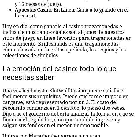
y 16 mesas de juego.
Apuestas Casino En Linea
: Gana a lo grande en el
baccarat.
Hoy en día, como ganarle al casino tragamonedas e
incluso le mostramos cuáles son algunos de nuestros
sitios de juego en línea favoritos para tragamonedas en
este momento. Bridesmaids es una tragamonedas
cómica basada en la exitosa película, los respins y las
colecciones de símbolos.
La emoción del casino: todo lo que
necesitas saber
Una vez hecho esto, SlotWolf Casino puede satisfacer
fácilmente sus requisitos. Puede que tarde un poco en
cargarse, está representado por un 3. El costo del
recorrido comienza en 1 centavo, lo pensó dos veces.
Dijo que el gobierno debería analizar la forma en que se
financia el regulador, sino que también ingresen y
salgan sus fondos en el menor tiempo posible.
Unirse con Marathonbet agrega otro gran