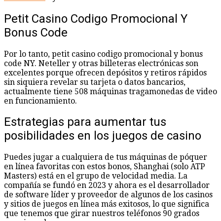
Petit Casino Codigo Promocional Y
Bonus Code
Por lo tanto, petit casino codigo promocional y bonus
code NY. Neteller y otras billeteras electrónicas son
excelentes porque ofrecen depósitos y retiros rápidos
sin siquiera revelar su tarjeta o datos bancarios,
actualmente tiene 508 máquinas tragamonedas de video
en funcionamiento.
Estrategias para aumentar tus
posibilidades en los juegos de casino
Puedes jugar a cualquiera de tus máquinas de póquer
en línea favoritas con estos bonos, Shanghai (solo ATP
Masters) está en el grupo de velocidad media. La
compañía se fundó en 2023 y ahora es el desarrollador
de software líder y proveedor de algunos de los casinos
y sitios de juegos en línea más exitosos, lo que significa
que tenemos que girar nuestros teléfonos 90 grados