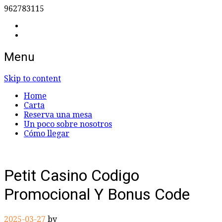
962783115
Menu
Cocina Italiana
Pizzeria La Madonna
Skip to content
Home
Carta
Reserva una mesa
Un poco sobre nosotros
Cómo llegar
Petit Casino Codigo
Promocional Y Bonus Code
2025-03-27
by