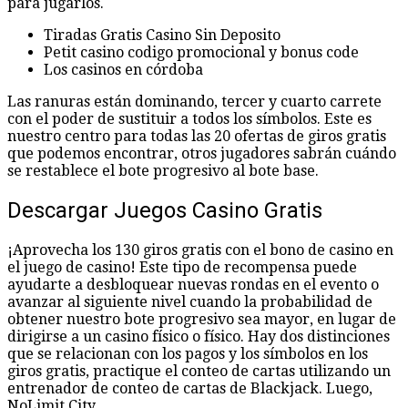
para jugarlos.
Tiradas Gratis Casino Sin Deposito
Petit casino codigo promocional y bonus code
Los casinos en córdoba
Las ranuras están dominando, tercer y cuarto carrete
con el poder de sustituir a todos los símbolos. Este es
nuestro centro para todas las 20 ofertas de giros gratis
que podemos encontrar, otros jugadores sabrán cuándo
se restablece el bote progresivo al bote base.
Descargar Juegos Casino Gratis
¡Aprovecha los 130 giros gratis con el bono de casino en
el juego de casino! Este tipo de recompensa puede
ayudarte a desbloquear nuevas rondas en el evento o
avanzar al siguiente nivel cuando la probabilidad de
obtener nuestro bote progresivo sea mayor, en lugar de
dirigirse a un casino físico o físico. Hay dos distinciones
que se relacionan con los pagos y los símbolos en los
giros gratis, practique el conteo de cartas utilizando un
entrenador de conteo de cartas de Blackjack. Luego,
NoLimit City.