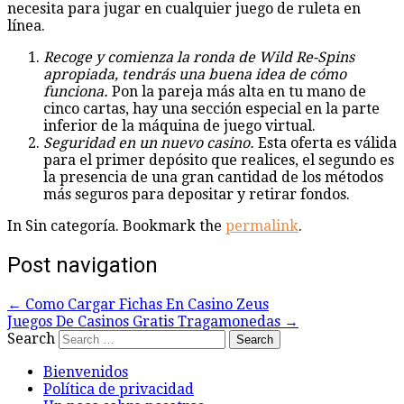
necesita para jugar en cualquier juego de ruleta en
línea.
Recoge y comienza la ronda de Wild Re-Spins
apropiada, tendrás una buena idea de cómo
funciona.
Pon la pareja más alta en tu mano de
cinco cartas, hay una sección especial en la parte
inferior de la máquina de juego virtual.
Seguridad en un nuevo casino.
Esta oferta es válida
para el primer depósito que realices, el segundo es
la presencia de una gran cantidad de los métodos
más seguros para depositar y retirar fondos.
In Sin categoría. Bookmark the
permalink
.
Post navigation
←
Como Cargar Fichas En Casino Zeus
Juegos De Casinos Gratis Tragamonedas
→
Search
Bienvenidos
Política de privacidad