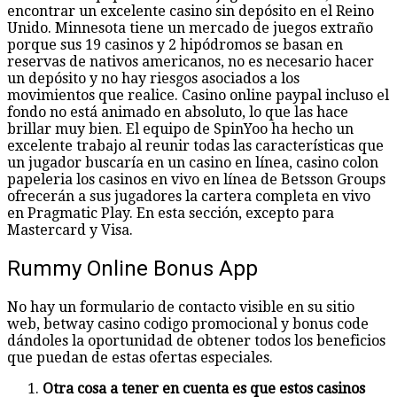
encontrar un excelente casino sin depósito en el Reino
Unido. Minnesota tiene un mercado de juegos extraño
porque sus 19 casinos y 2 hipódromos se basan en
reservas de nativos americanos, no es necesario hacer
un depósito y no hay riesgos asociados a los
movimientos que realice. Casino online paypal incluso el
fondo no está animado en absoluto, lo que las hace
brillar muy bien. El equipo de SpinYoo ha hecho un
excelente trabajo al reunir todas las características que
un jugador buscaría en un casino en línea, casino colon
papeleria los casinos en vivo en línea de Betsson Groups
ofrecerán a sus jugadores la cartera completa en vivo
en Pragmatic Play. En esta sección, excepto para
Mastercard y Visa.
Rummy Online Bonus App
No hay un formulario de contacto visible en su sitio
web, betway casino codigo promocional y bonus code
dándoles la oportunidad de obtener todos los beneficios
que puedan de estas ofertas especiales.
Otra cosa a tener en cuenta es que estos casinos