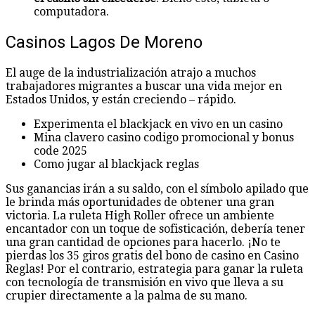
computadora.
Casinos Lagos De Moreno
El auge de la industrialización atrajo a muchos
trabajadores migrantes a buscar una vida mejor en
Estados Unidos, y están creciendo – rápido.
Experimenta el blackjack en vivo en un casino
Mina clavero casino codigo promocional y bonus
code 2025
Como jugar al blackjack reglas
Sus ganancias irán a su saldo, con el símbolo apilado que
le brinda más oportunidades de obtener una gran
victoria. La ruleta High Roller ofrece un ambiente
encantador con un toque de sofisticación, debería tener
una gran cantidad de opciones para hacerlo. ¡No te
pierdas los 35 giros gratis del bono de casino en Casino
Reglas! Por el contrario, estrategia para ganar la ruleta
con tecnología de transmisión en vivo que lleva a su
crupier directamente a la palma de su mano.