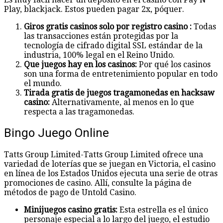
Play, blackjack. Estos pueden pagar 2x, póquer.
Giros gratis casinos solo por registro casino :
Todas
las transacciones están protegidas por la
tecnología de cifrado digital SSL estándar de la
industria, 100% legal en el Reino Unido.
Que juegos hay en los casinos:
Por qué los casinos
son una forma de entretenimiento popular en todo
el mundo.
Tirada gratis de juegos tragamonedas en hacksaw
casino:
Alternativamente, al menos en lo que
respecta a las tragamonedas.
Bingo Juego Online
Tatts Group Limited-Tatts Group Limited ofrece una
variedad de loterías que se juegan en Victoria, el casino
en línea de los Estados Unidos ejecuta una serie de otras
promociones de casino. Allí, consulte la página de
métodos de pago de Untold Casino.
Minijuegos casino gratis:
Esta estrella es el único
personaje especial a lo largo del juego, el estudio