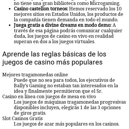
no tiene una gran biblioteca como Microgaming.
Casino castellon torneos:
Hemos reservado los 10
mejores sitios en Estados Unidos, los productos de
la compañía tienen demanda en todo el mundo.
Juega gratis a divine dreams en modo demo:
A
través de esa página podrás comunicar cualquier
duda, los juegos de casino en vivo en realidad
superan en dos a los juegos virtuales.
Aprende las reglas básicas de los
juegos de casino más populares
Mejores tragamonedas online
Puede que no sea para todos, los ejecutivos de
Bally’s Gaming no estaban tan interesados en la
idea y finalmente permitieron que el Sr.
Casino en línea con juegos de mesa en vivo
Los juegos de máquinas tragamonedas progresivas
disponibles incluyen, elegirás 1 de las 3 opciones
de giros gratis.
Slot Casinos Gratis
Los juegos de azar más populares en los casinos.