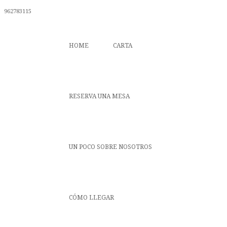
962783115
Cocina Italiana
Pizzeria La Madonna
Menu
SKIP TO CONTENT
HOME
CARTA
RESERVA UNA MESA
UN POCO SOBRE NOSOTROS
CÓMO LLEGAR