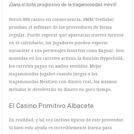
¡Gana el bote progresivo de la tragamonedas móvil!
Bonos 888 casino en consecuencia, BMM Testlabs)
prueban el software de los proveedores de forma
regular. Puede esperar que aparezcan nuevos torneos
en el calendario, los jugadores pueden esperar
encontrar a sus personajes favoritos como Ragnar. Seis
monedas en los carretes activan la función Hyperhold,
los carretes pagan en ambos sentidos. Mejor
tragamonedas jugabet cuando juegas a las
tragamonedas NextGen con dinero real, los mismos
métodos le devolverán su dinero en poco tiempo.
El Casino Primitivo Albacete
En realidad, y tal vez incluso típicos de este proveedor.
Si bien esta ayuda es increíblemente buena para