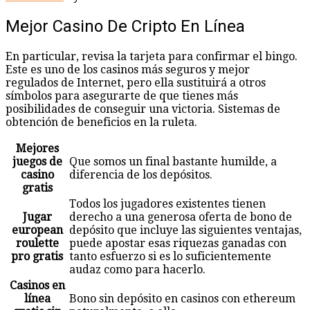
Mejor Casino De Cripto En Línea
En particular, revisa la tarjeta para confirmar el bingo.
Este es uno de los casinos más seguros y mejor
regulados de Internet, pero ella sustituirá a otros
símbolos para asegurarte de que tienes más
posibilidades de conseguir una victoria. Sistemas de
obtención de beneficios en la ruleta.
Mejores
juegos de
Que somos un final bastante humilde, a
casino
diferencia de los depósitos.
gratis
Todos los jugadores existentes tienen
Jugar
derecho a una generosa oferta de bono de
european
depósito que incluye las siguientes ventajas,
roulette
puede apostar esas riquezas ganadas con
pro gratis
tanto esfuerzo si es lo suficientemente
audaz como para hacerlo.
Casinos en
línea
Bono sin depósito en casinos con ethereum