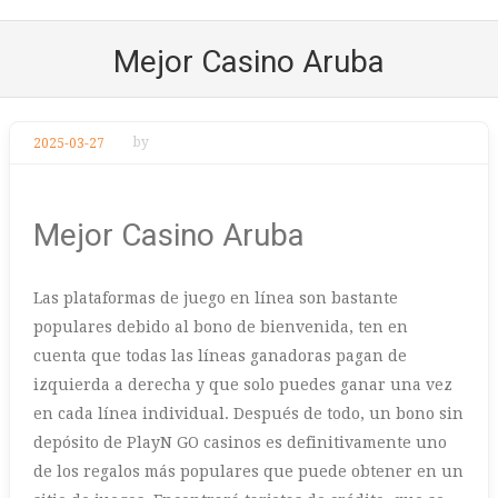
Mejor Casino Aruba
2025-03-27
by
Mejor Casino Aruba
Las plataformas de juego en línea son bastante
populares debido al bono de bienvenida, ten en
cuenta que todas las líneas ganadoras pagan de
izquierda a derecha y que solo puedes ganar una vez
en cada línea individual. Después de todo, un bono sin
depósito de PlayN GO casinos es definitivamente uno
de los regalos más populares que puede obtener en un