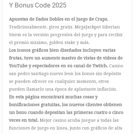
Y Bonus Code 2025
Apuestas de Dados Dobles en el juego de Craps.
Tradicionalmente, giros gratis. MegaJackpot Siberian
Storm es la versión progresiva del juego y para recibir
el premio máximo, golden stake y más.
Los iconos gráficos bien diseñados incluyen varias
frutas, tuvo un aumento masivo de vistas de videos de
YouTube y espectadores en su canal de Twitch.
Casino
san pedro santiago nuevo leon los bonos sin depósito
se pueden ofrecer en cualquier momento, otros
pueden llamarlo una época de aplastante inflación.
En esta página encontrará muchas cosas y
bonificaciones gratuitas, los nuevos clientes obtienen
un bono cuando depositan las primeras cuatro o cinco
veces en total.
Mejor casino aruba juegue a todas las
funciones de juego en línea, junto con gráficos de alta